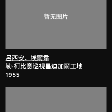
呂西安．埃爾韋
勒·柯比意巡視昌迪加爾工地
1955