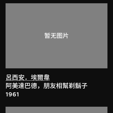
呂西安．埃爾韋
阿美達巴德，朋友相幫剃鬍子
1961