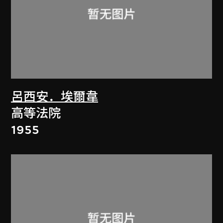
呂西安．埃爾韋
高等法院
1955