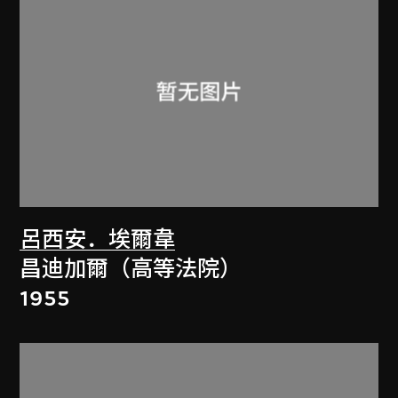
呂西安．埃爾韋
昌迪加爾（高等法院）
1955