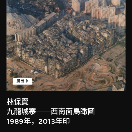
展出中
林保賢
九龍城寨──西南面鳥瞰圖
1989年，2013年印