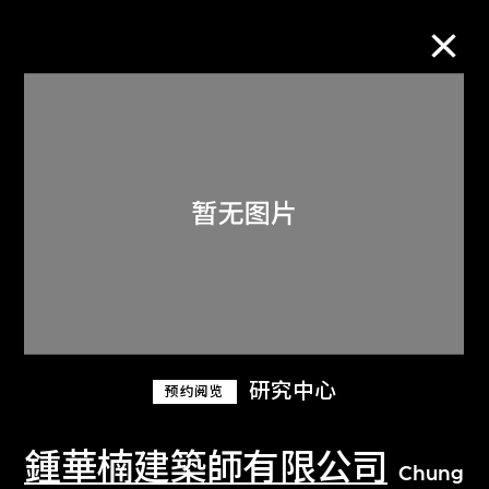
M+藏品
进一步筛选
搜索
关于M+藏品
研究中心
预约阅览
探索世界顶级的二十及二十一世纪视觉
文化藏品。
鍾華楠建築師有限公司
Chung