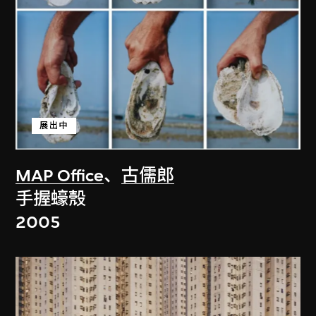
展出中
MAP Office
、
古儒郎
手握蠔殼
2005