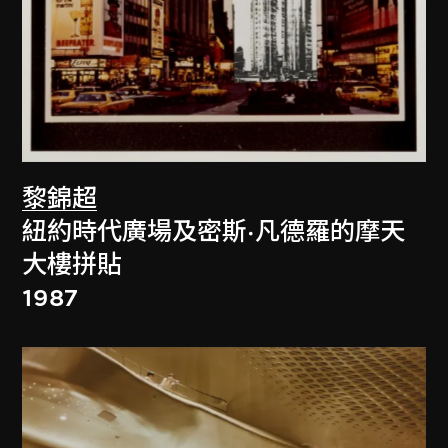
黎錦超
紐約時代廣場及密斯·凡德羅的摩天
大樓拼貼
1987