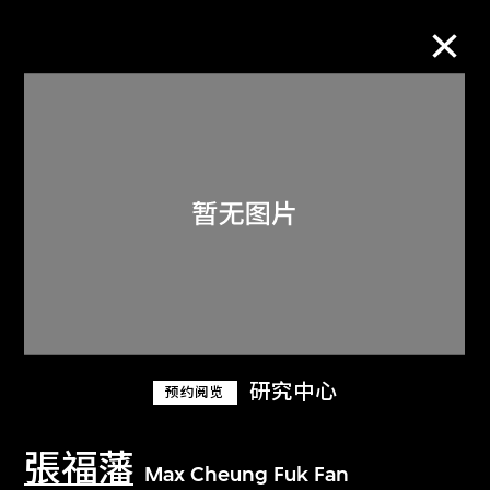
M+藏品
进一步筛选
搜索
关于M+藏品
研究中心
预约阅览
探索世界顶级的二十及二十一世纪视觉
文化藏品。
張福藩
Max Cheung Fuk Fan