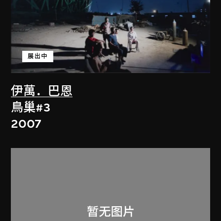
展出中
伊萬．巴恩
鳥巢#3
2007