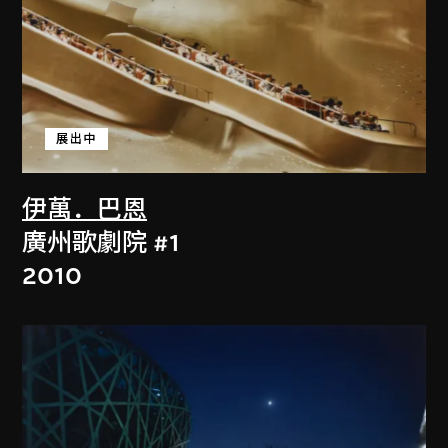
展出中
伊萬．巴恩
廣州歌劇院 #1
2010