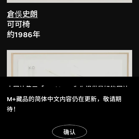
倉俁史朗
可可椅
約1986年
本网站使用「Cookies」为你提供最好的网站
体验。
M+藏品的简体中文内容仍在更新，敬请期
了解更多
待！
显示更多
明白
确认