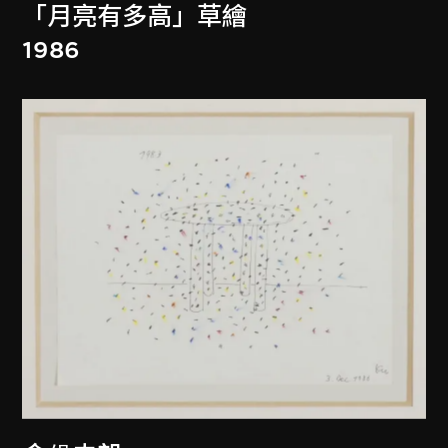
「月亮有多高」草繪
1986