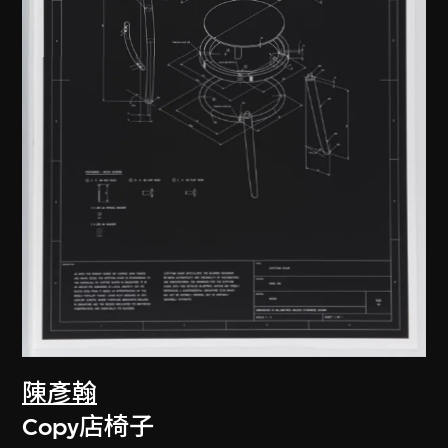
陳彥翰
Copy店椅子