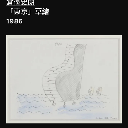
倉俁史朗
「東京」草繪
1986