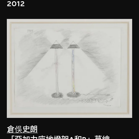
2012
倉俁史朗