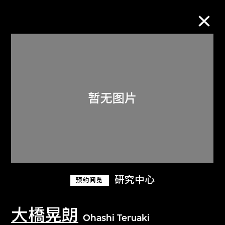
M+藏品
进一步筛选
搜索
关于M+藏品
研究中心
预约阅览
探索世界顶级的二十及二十一世纪视觉
文化藏品。
大橋晃朗
Ohashi Teruaki