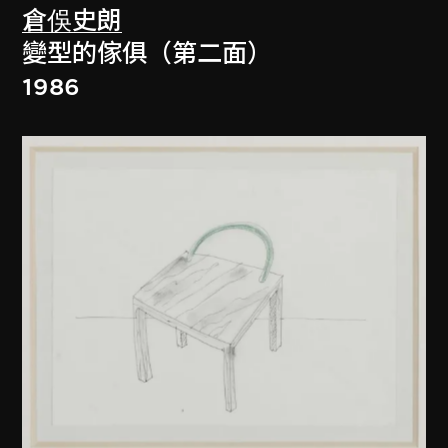
倉俁史朗
變型的傢俱（第二面）
1986