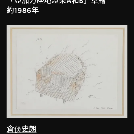
「亞加力座地燈架A和B」草繪
約1986年
倉俁史朗