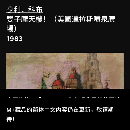
亨利．科布
雙子摩天樓！（美國達拉斯噴泉廣
場）
1983
本网站使用「Cookies」为你提供最好的网站
体验。
M+藏品的简体中文内容仍在更新，敬请期
了解更多
待！