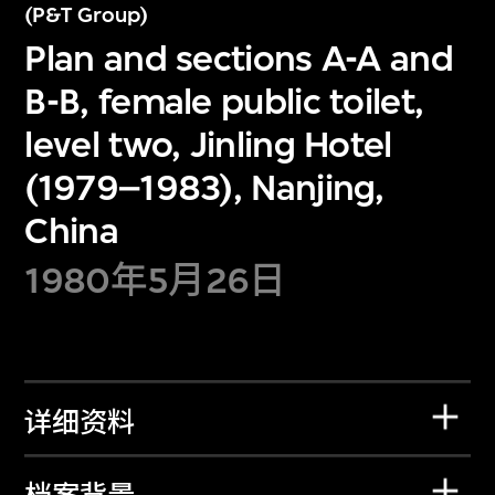
(P&T Group)
Plan and sections A-A and
B-B, female public toilet,
level two, Jinling Hotel
(1979–1983), Nanjing,
China
1980年5月26日
详细资料