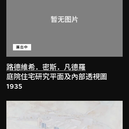
展出中
路德維希．密斯．凡德羅
庭院住宅研究平面及內部透視圖
1935