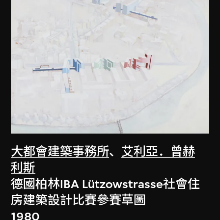
大都會建築事務所
、
艾利亞．曾赫
利斯
德國柏林IBA Lützowstrasse社會住
房建築設計比賽參賽草圖
1980