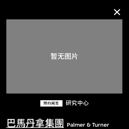
M+藏品
进一步筛选
搜索
关于M+藏品
研究中心
预约阅览
探索世界顶级的二十及二十一世纪视觉
文化藏品。
巴馬丹拿集團
Palmer & Turner