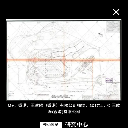
M+藏品
进一步筛选
搜索
关于M+藏品
M+，香港，王歐陽（香港）有限公司捐贈，2017年，© 王歐
探索世界顶级的二十及二十一世纪视觉
陽(香港)有限公司
文化藏品。
研究中心
预约阅览