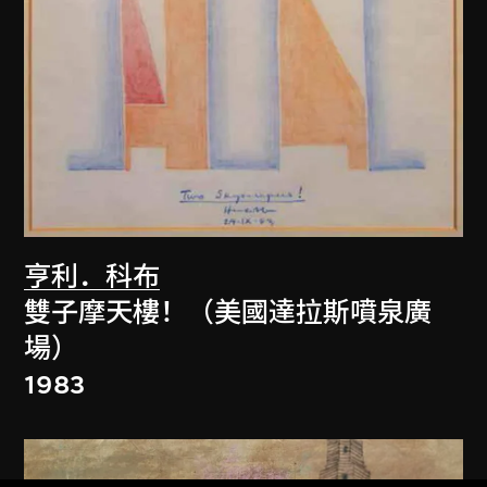
亨利．科布
雙子摩天樓！（美國達拉斯噴泉廣
場）
1983