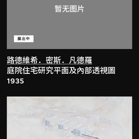
展出中
路德維希．密斯．凡德羅
庭院住宅研究平面及內部透視圖
1935