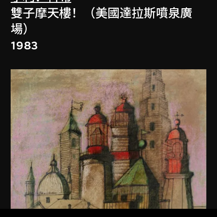
雙子摩天樓！（美國達拉斯噴泉廣
場）
1983