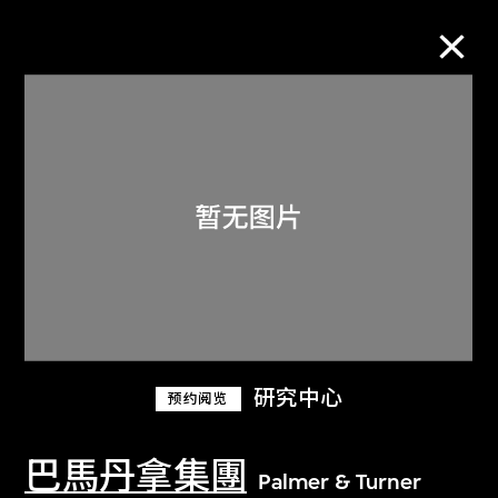
M+藏品
进一步筛选
搜索
关于M+藏品
研究中心
预约阅览
探索世界顶级的二十及二十一世纪视觉
文化藏品。
巴馬丹拿集團
Palmer & Turner