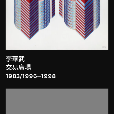
李華武
交易廣場
1983/1996–1998