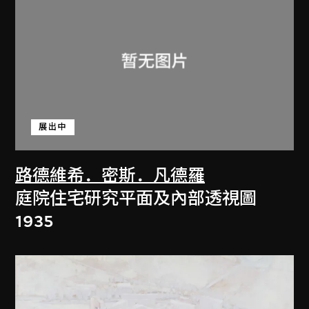
展出中
路德維希．密斯．凡德羅
庭院住宅研究平面及內部透視圖
1935