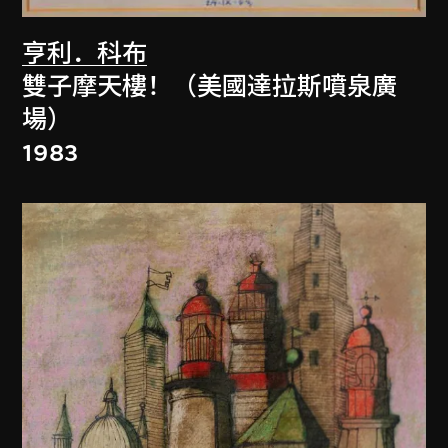
亨利．科布
雙子摩天樓！（美國達拉斯噴泉廣
場）
1983