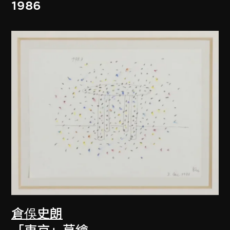
1986
倉俁史朗