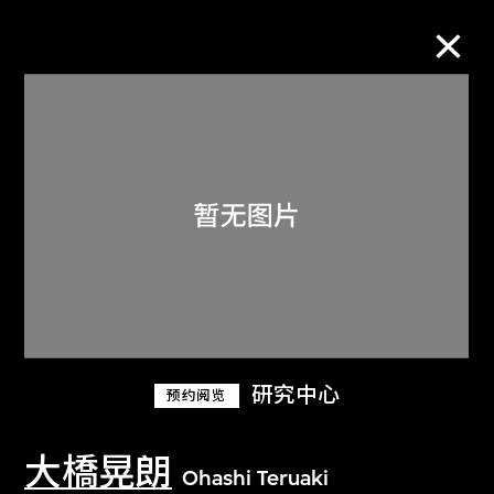
M+藏品
进一步筛选
搜索
关于M+藏品
研究中心
预约阅览
探索世界顶级的二十及二十一世纪视觉
文化藏品。
大橋晃朗
Ohashi Teruaki