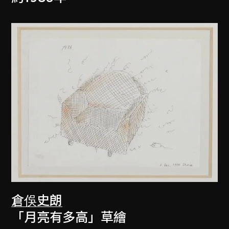
倉俁史朗
「月亮有多高」草繪