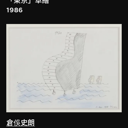
「東京」草繪
1986
倉俁史朗