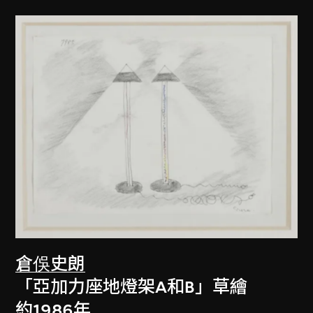
倉俁史朗
「亞加力座地燈架A和B」草繪
約1986年