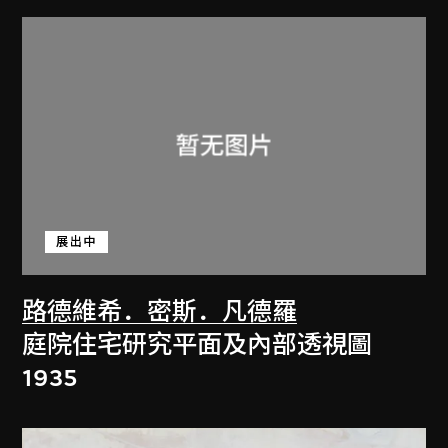
展出中
路德維希．密斯．凡德羅
庭院住宅研究平面及內部透視圖
1935