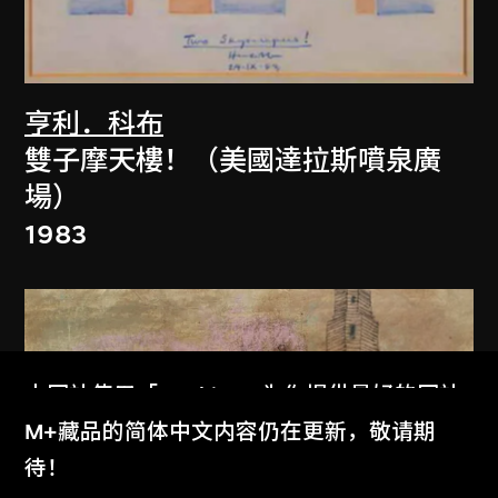
亨利．科布
雙子摩天樓！（美國達拉斯噴泉廣
場）
1983
本网站使用「Cookies」为你提供最好的网站
体验。
M+藏品的简体中文内容仍在更新，敬请期
了解更多
待！