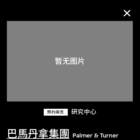
M+藏品
进一步筛选
搜索
关于M+藏品
研究中心
预约阅览
探索世界顶级的二十及二十一世纪视觉
文化藏品。
巴馬丹拿集團
Palmer & Turner