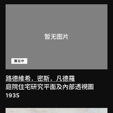
展出中
路德維希．密斯．凡德羅
庭院住宅研究平面及內部透視圖
1935