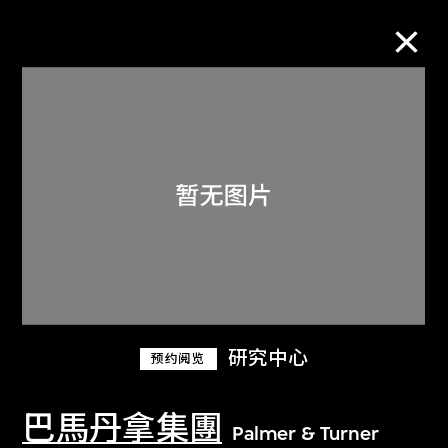
M+藏品
进一步筛选
搜索
关于M+藏品
研究中心
预约阅览
探索世界顶级的二十及二十一世纪视觉
文化藏品。
巴馬丹拿集團
Palmer & Turner