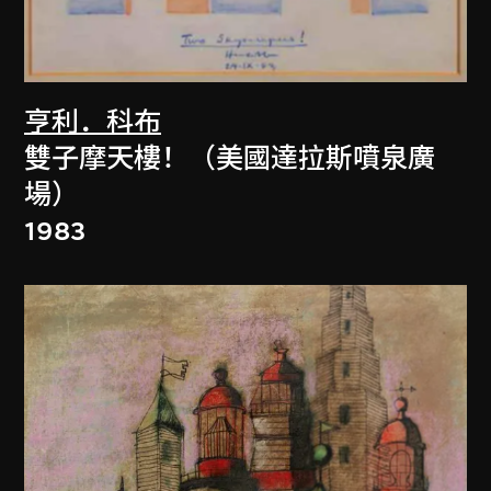
亨利．科布
雙子摩天樓！（美國達拉斯噴泉廣
場）
1983