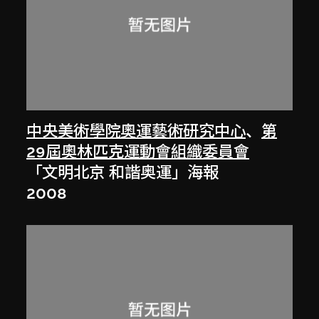
中央美術學院奧運藝術研究中心
、
第
29屆奧林匹克運動會組織委員會
「文明北京 和諧奥運」海報
2008