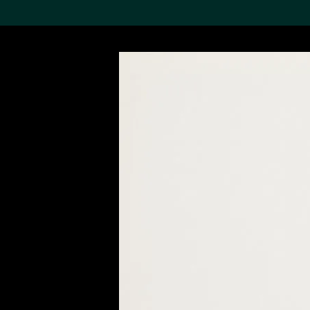
搜索M+藏品
Sea
19,052个结果
进一步筛选
关于M+藏品
探索世界顶级的二十及二十
一世纪视觉文化藏品。