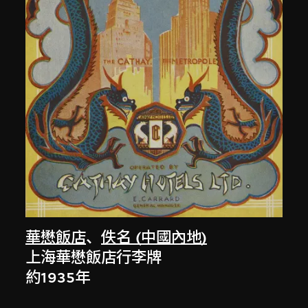
華懋飯店
、
佚名 (中國內地)
上海華懋飯店行李牌
約1935年