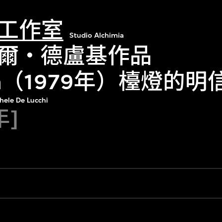
工作室
Studio Alchimia
爾‧德盧基作品
pica（1979年）檯燈的明
chele De Lucchi
年]