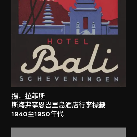
揚．拉菲斯
斯海弗寧恩峇里島酒店行李標籤
1940至1950年代