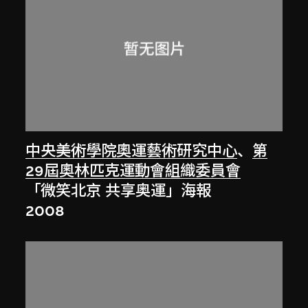
中央美術學院奧運藝術研究中心
、
第
29屆奧林匹克運動會組織委員會
「微笑北京 共享奥運」海報
2008