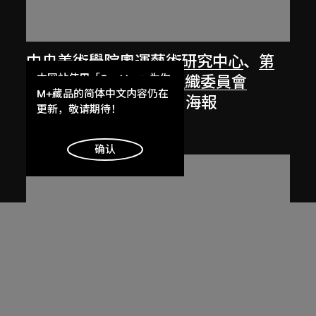
中央美術學院奧運藝術研究中心
、
第
本网站使用「Cookies」为你
29屆奧林匹克運動會組織委員會
提供最好的网站体验。
M+藏品的简体中文内容仍在
「微笑北京 共享奥運」海報
了解更多
更新，敬请期待！
2008
明白
确认