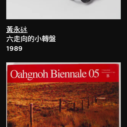
黃永砅
六走向的小轉盤
1989