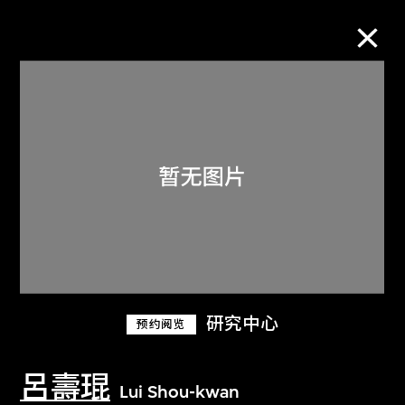
M+藏品
进一步筛选
搜索
关于M+藏品
研究中心
预约阅览
探索世界顶级的二十及二十一世纪视觉
文化藏品。
呂壽琨
Lui Shou-kwan