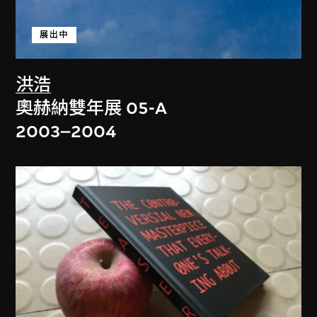
展出中
洪浩
奧赫納雙年展 05-A
2003–2004