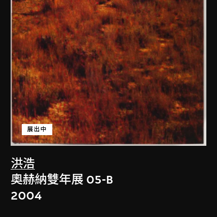
展出中
洪浩
奧赫納雙年展 05-B
2004