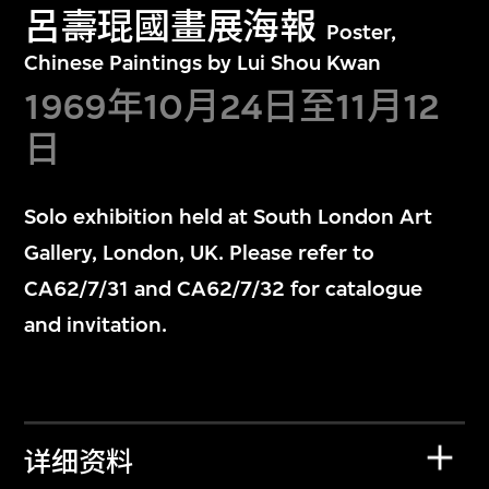
呂壽琨國畫展海報
Poster,
Chinese Paintings by Lui Shou Kwan
1969年10月24日至11月12
日
Solo exhibition held at South London Art
Gallery, London, UK. Please refer to
CA62/7/31 and CA62/7/32 for catalogue
and invitation.
详细资料