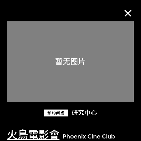
M+藏品
进一步筛选
搜索
关于M+藏品
研究中心
预约阅览
探索世界顶级的二十及二十一世纪视觉
文化藏品。
火鳥電影會
Phoenix Cine Club