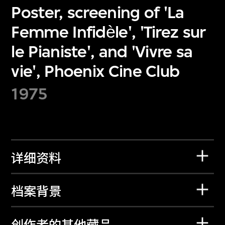
Poster, screening of 'La
Femme Infidѐle', 'Tirez sur
le Pianiste', and 'Vivre sa
vie', Phoenix Cine Club
1975
详细资料
档案背景