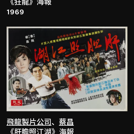
《狂龍》海報
1969
飛龍製片公司
、
蔡昌
《肝膽照江湖》海報