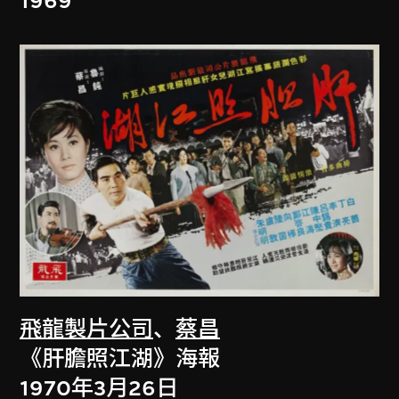
1969
飛龍製片公司
、
蔡昌
《肝膽照江湖》海報
1970年3月26日