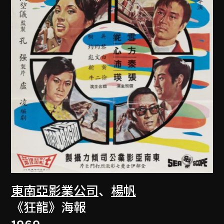
東南亞影業公司
、
楊帆
《狂龍》海報