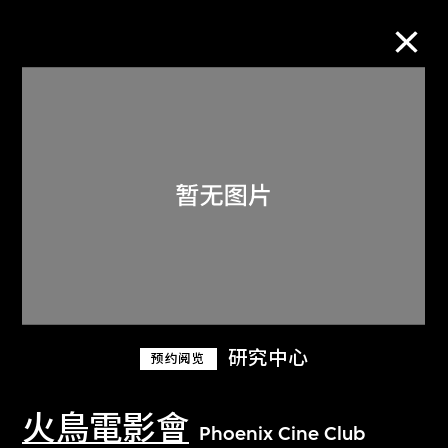
M+藏品
进一步筛选
搜索
关于M+藏品
研究中心
预约阅览
探索世界顶级的二十及二十一世纪视觉
文化藏品。
火鳥電影會
Phoenix Cine Club