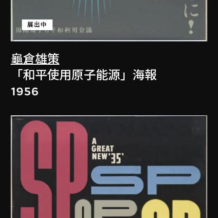
展出中
龜倉雄策
「和平使用原子能源」海報
1956