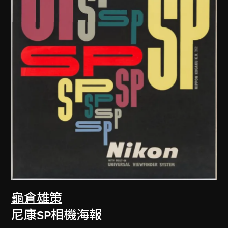
龜倉雄策
尼康SP相機海報