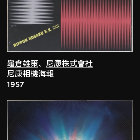
龜倉雄策
、
尼康株式會社
尼康相機海報
1957