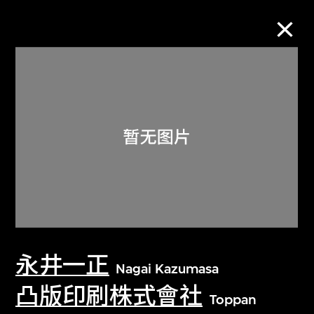
M+藏品
进一步筛选
搜索
关于M+藏品
永井一正
探索世界顶级的二十及二十一世纪视觉
Nagai Kazumasa
文化藏品。
凸版印刷株式會社
Toppan