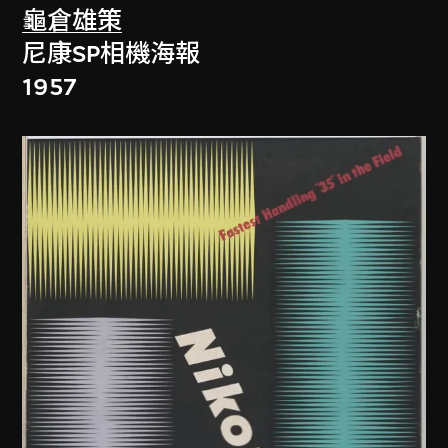
龜倉雄策
尼康SP相機海報
1957