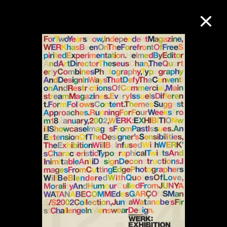
M+藏品
进一步筛选
搜索
关于M+藏品
探索世界顶级的二十及二十一世纪视觉
文化藏品。