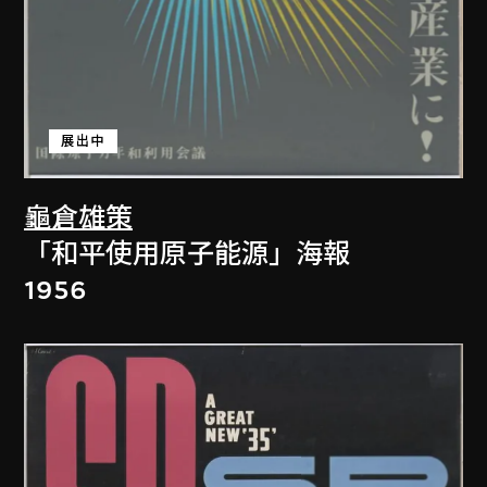
展出中
龜倉雄策
「和平使用原子能源」海報
1956