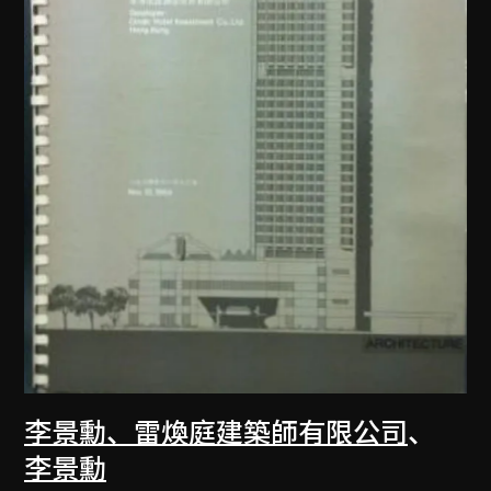
李景勳、雷煥庭建築師有限公司
、
李景勳