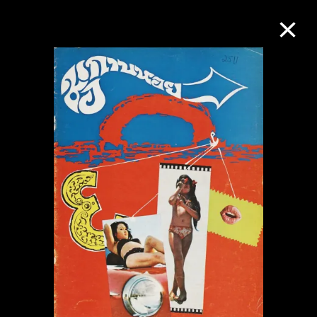
M+藏品
进一步筛选
搜索
关于M+藏品
探索世界顶级的二十及二十一世纪视觉
文化藏品。