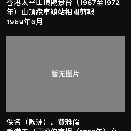
香港太平山頂觀景台（1967至1972
年）山頂纜車總站相關剪報
1969年6月
佚名（歐洲）
、
費雅倫