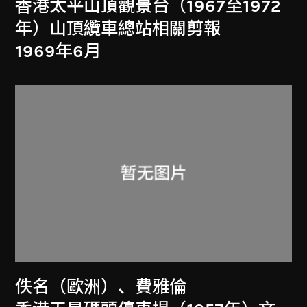
香港太平山頂觀景台（1967至1972
年）山頂纜車總站相關剪報
1969年6月
佚名（歐洲）
、
費雅倫