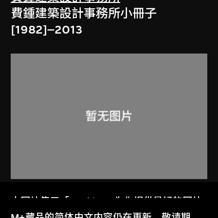
費鍾建築設計事務所小冊子
[1982]–2013
鍾華楠建築師有限公司
本网站使用「Cookies」为你提供最好的网站
費雅倫鍾華楠鍾浩文建築設計事務所
体验。
M+藏品的简体中文内容仍在更新，敬请期