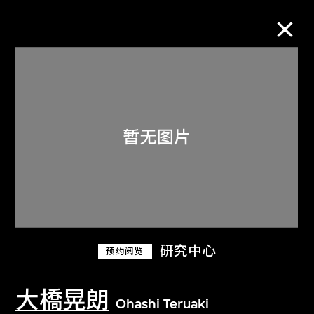
M+藏品
进一步筛选
搜索
关于M+藏品
研究中心
预约阅览
探索世界顶级的二十及二十一世纪视觉
文化藏品。
大橋晃朗
Ohashi Teruaki