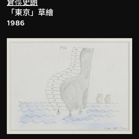
倉俁史朗
「東京」草繪
1986