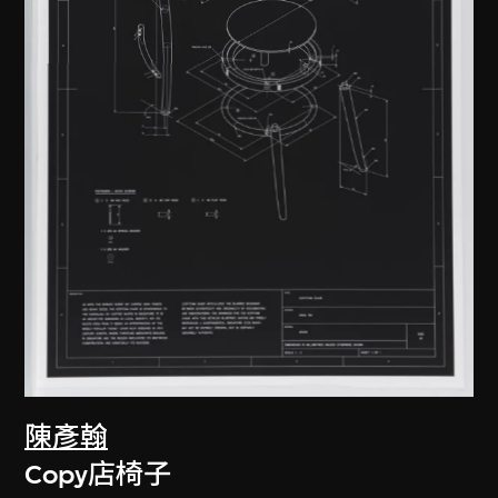
陳彥翰
Copy店椅子