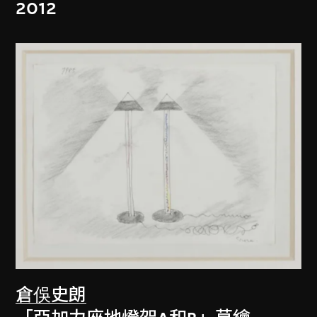
2012
倉俁史朗