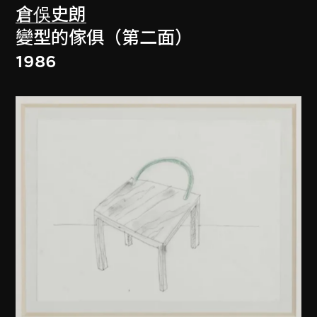
倉俁史朗
變型的傢俱（第二面）
1986