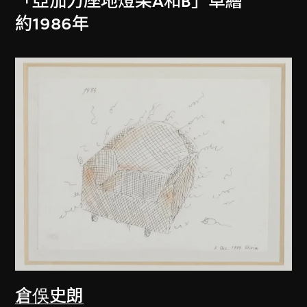
「亞加力座地燈架A和B」草繪
約1986年
倉俁史朗