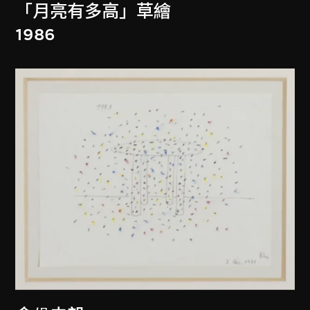
「月亮有多高」草繪
1986