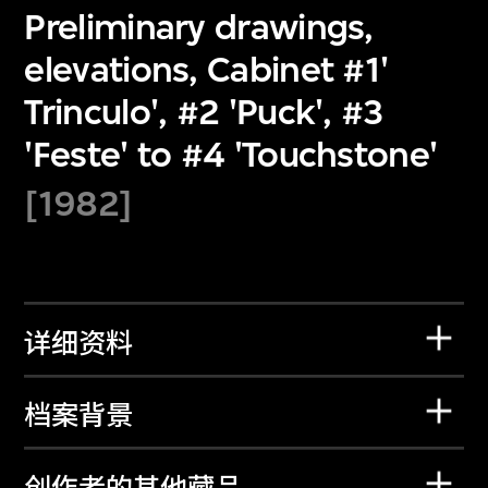
Preliminary drawings,
elevations, Cabinet #1'
Trinculo', #2 'Puck', #3
'Feste' to #4 'Touchstone'
[1982]
详细资料
档案背景