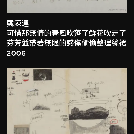
戴陳連
可惜那無情的春風吹落了鮮花吹走了
芬芳並帶著無限的感傷偷偷整理絲裙
2006