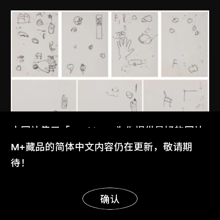
本网站使用「Cookies」为你提供最好的网站
劉軍
体验。
M+藏品的简体中文内容仍在更新，敬请期
盲人與圖畫- 原畫
了解更多
待！
2007
显示更多
明白
确认