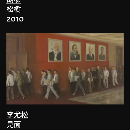
胡柳
松樹
2010
李尤松
見面