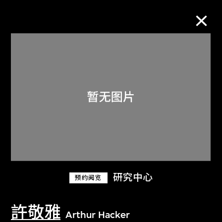
M+藏品
进一步筛选
搜索
关于M+藏品
研究中心
预约阅览
探索世界顶级的二十及二十一世纪视觉
文化藏品。
許敬雅
Arthur Hacker