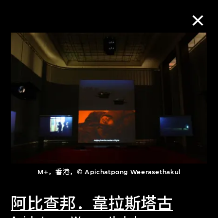
M+藏品
进一步筛选
搜索
关于M+藏品
M+，香港，© Apichatpong Weerasethakul
探索世界顶级的二十及二十一世纪视觉
文化藏品。
阿比查邦．韋拉斯塔古