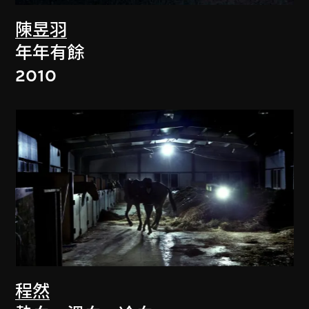
陳昱羽
年年有餘
2010
程然