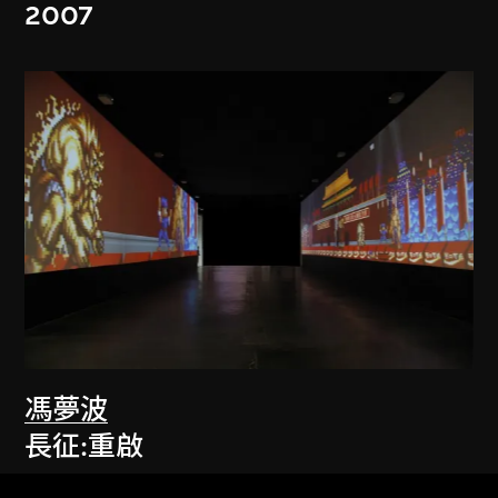
2007
馮夢波
長征:重啟
2010