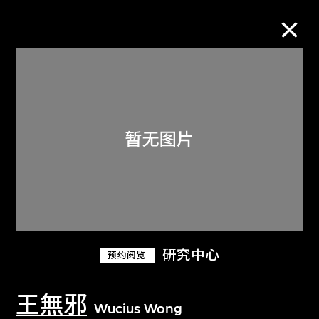
M+藏品
进一步筛选
搜索
关于M+藏品
研究中心
预约阅览
探索世界顶级的二十及二十一世纪视觉
文化藏品。
王無邪
Wucius Wong