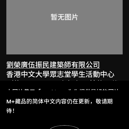
劉榮廣伍振民建築師有限公司
香港中文大學眾志堂學生活動中心
（約1970至1972年）相關摘錄，載
本网站使用「Cookies」为你提供最好的网站
於伍振民建築師事務所77至78年年
体验。
M+藏品的简体中文内容仍在更新，敬请期
報
了解更多
待！
1978年，[2000年代]數碼化
显示更多