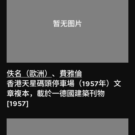
佚名（歐洲）
、
費雅倫
香港天星碼頭停車場（1957年）文
章複本，載於一德國建築刊物
[1957]