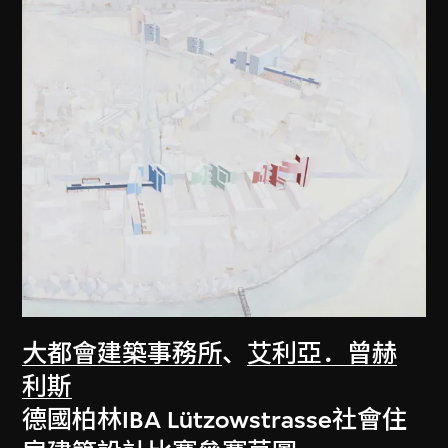
大都會建築事務所
、
艾利亞．曾赫
利斯
德國柏林IBA Lützowstrasse社會住