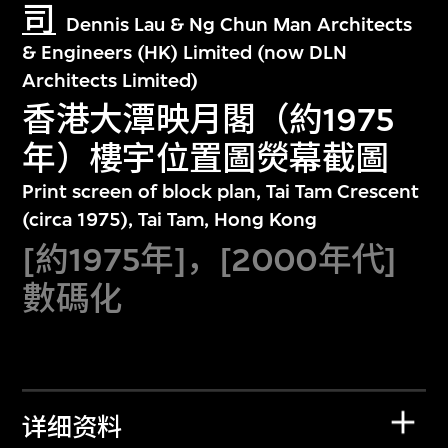
司
Dennis Lau & Ng Chun Man Architects
& Engineers (HK) Limited (now DLN
Architects Limited)
香港大潭映月閣（約1975
年）樓宇位置圖熒幕截圖
Print screen of block plan, Tai Tam Crescent
(circa 1975), Tai Tam, Hong Kong
[約1975年]，[2000年代]
數碼化
详细资料