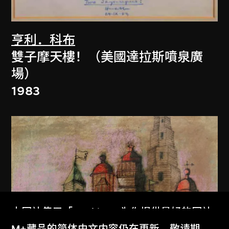
亨利．科布
雙子摩天樓！（美國達拉斯噴泉廣
場）
1983
本网站使用「Cookies」为你提供最好的网站
体验。
M+藏品的简体中文内容仍在更新，敬请期