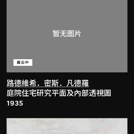
展出中
路德維希．密斯．凡德羅
庭院住宅研究平面及內部透視圖
1935