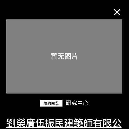
M+藏品
进一步筛选
搜索
关于M+藏品
研究中心
预约阅览
探索世界顶级的二十及二十一世纪视觉
文化藏品。
劉榮廣伍振民建築師有限公