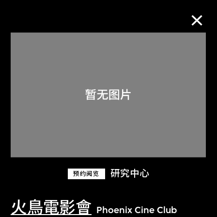
M+藏品
进一步筛选
搜索
关于M+藏品
研究中心
预约阅览
探索世界顶级的二十及二十一世纪视觉
文化藏品。
火鳥電影會
Phoenix Cine Club