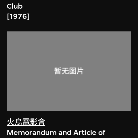
Club
[1976]
火鳥電影會
Memorandum and Article of