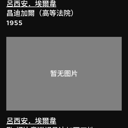
呂西安．埃爾韋
昌迪加爾（高等法院）
1955
呂西安．埃爾韋