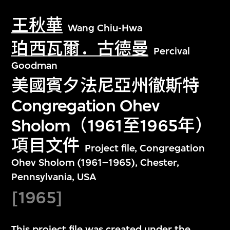
王秋華
Wang Chiu-Hwa
珀西瓦爾．古德曼
Percival
Goodman
美國賓夕法尼亞州徹斯特
Congregation Ohev
Sholom（1961至1965年）
項目文件
Project file, Congregation
Ohev Sholom (1961–1965), Chester,
Pennsylvania, USA
[1965]
This project file was created under the