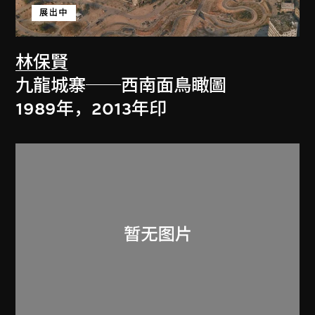
展出中
林保賢
九龍城寨──西南面鳥瞰圖
1989年，2013年印