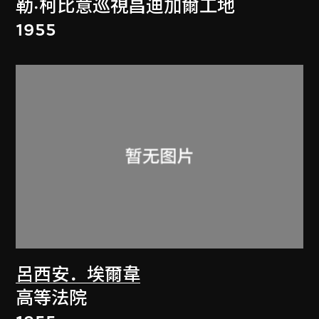
勒·柯比意巡視昌迪加爾工地
1955
呂西安．埃爾韋
高等法院