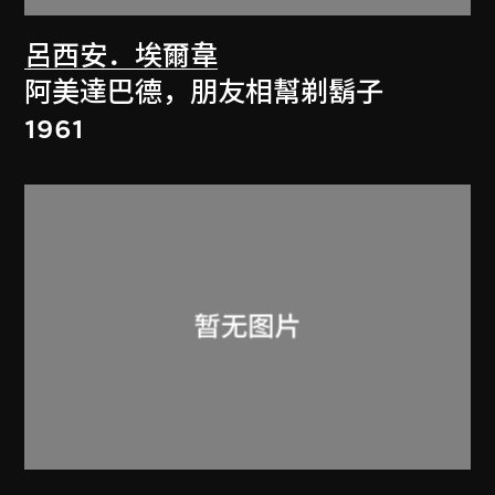
呂西安．埃爾韋
阿美達巴德，朋友相幫剃鬍子
1961