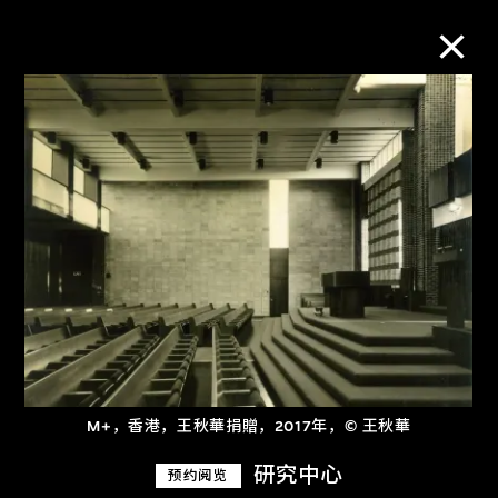
M+藏品
进一步筛选
搜索
关于M+藏品
探索世界顶级的二十及二十一世纪视觉
M+，香港，王秋華捐贈，2017年，© 王秋華
文化藏品。
研究中心
预约阅览