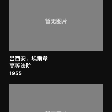
呂西安．埃爾韋
高等法院
1955