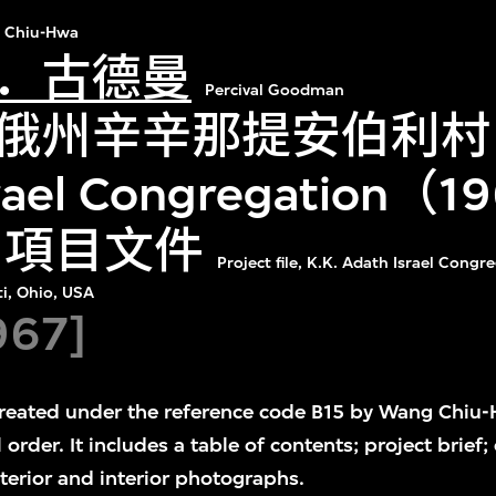
 Chiu-Hwa
．古德曼
Percival Goodman
俄州辛辛那提安伯利村 K
srael Congregation（
）項目文件
Project file, K.K. Adath Israel Cong
ti, Ohio, USA
967]
s created under the reference code B15 by Wang Chi
l order. It includes a table of contents; project brief;
xterior and interior photographs.