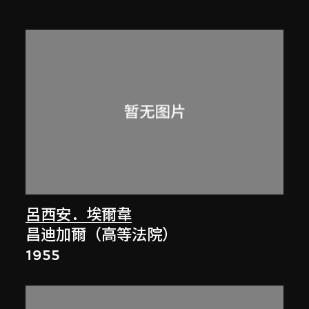
呂西安．埃爾韋
昌迪加爾（高等法院）
1955