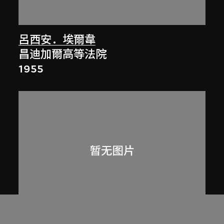
呂西安．埃爾韋
昌迪加爾高等法院
1955