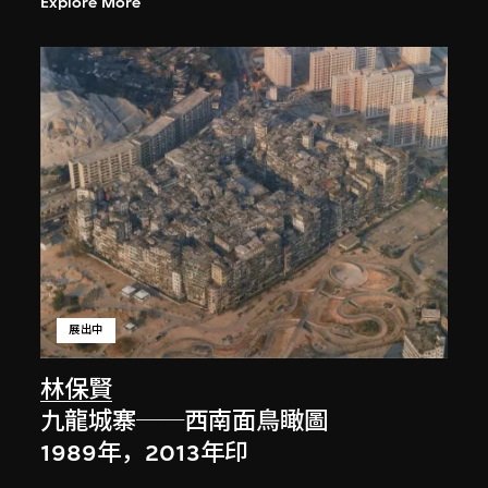
Explore More
展出中
林保賢
九龍城寨──西南面鳥瞰圖
1989年，2013年印