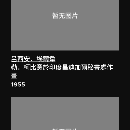
呂西安．埃爾韋
勒．柯比意於印度昌迪加爾秘書處作
畫
1955