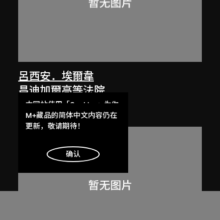
呂西安．埃爾韋
昌迪加爾高等法院
1955
本网站使用「Cookies」为你
提供最好的网站体验。
M+藏品的简体中文内容仍在
了解更多
更新，敬请期待！
明白
确认