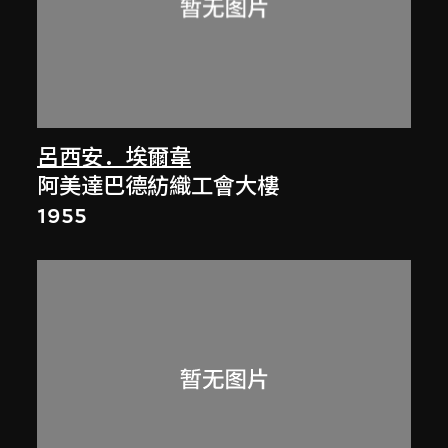
呂西安．埃爾韋
阿美達巴德紡織工會大樓
1955