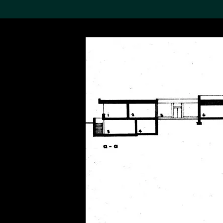
搜索M+藏品
Sea
19,052个结果
进一步筛选
关于M+藏品
探索世界顶级的二十及二十
一世纪视觉文化藏品。