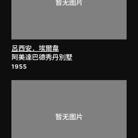
呂西安．埃爾韋
阿美達巴德秀丹別墅
1955