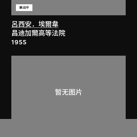
展出中
呂西安．埃爾韋
昌迪加爾高等法院
1955