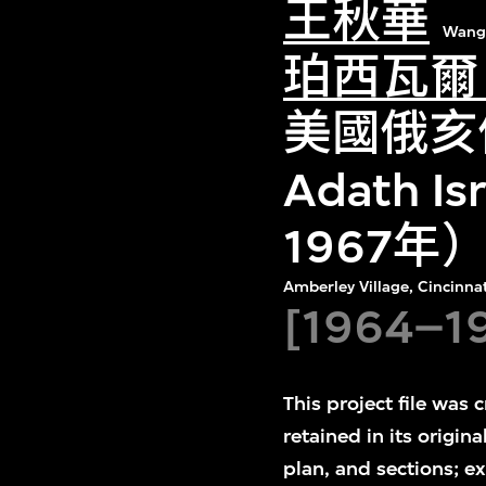
王秋華
Wang
珀西瓦爾
美國俄亥
Adath I
1967年
Amberley Village, Cincinna
[1964–1
This project file wa
retained in its origina
plan, and sections; e