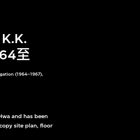
.K.
1964至
regation (1964–1967),
u-Hwa and has been
 copy site plan, floor