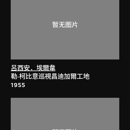
呂西安．埃爾韋
勒·柯比意巡視昌迪加爾工地
1955