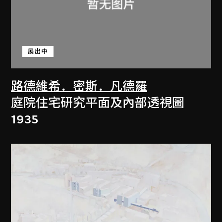
展出中
路德維希．密斯．凡德羅
庭院住宅研究平面及內部透視圖
1935