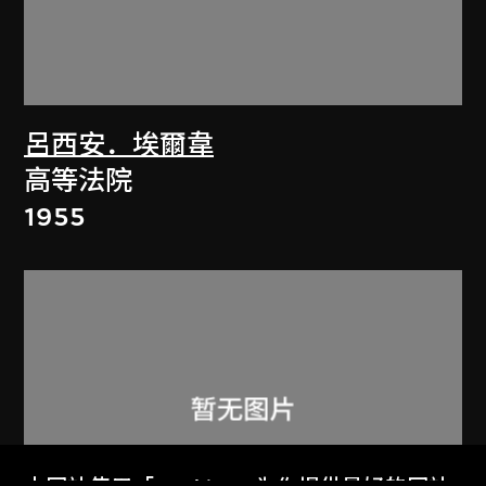
呂西安．埃爾韋
高等法院
1955