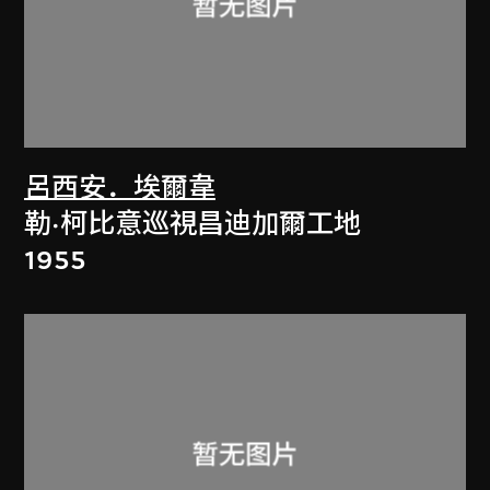
呂西安．埃爾韋
勒·柯比意巡視昌迪加爾工地
1955