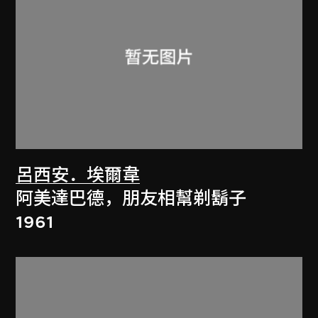
呂西安．埃爾韋
阿美達巴德，朋友相幫剃鬍子
1961