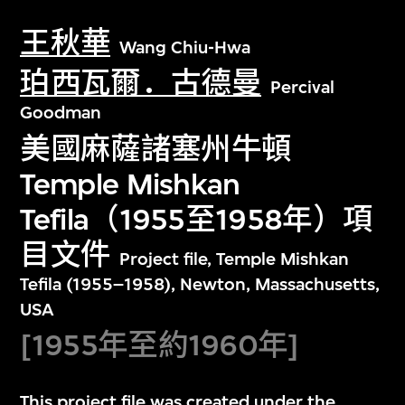
王秋華
Wang Chiu-Hwa
珀西瓦爾．古德曼
Percival
Goodman
美國麻薩諸塞州牛頓
Temple Mishkan
Tefila（1955至1958年）項
目文件
Project file, Temple Mishkan
Tefila (1955–1958), Newton, Massachusetts,
USA
[1955年至約1960年]
This project file was created under the