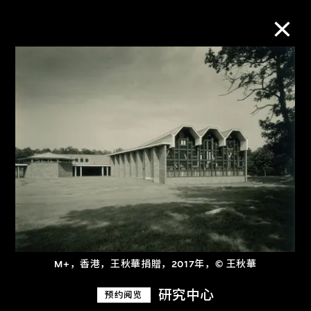
M+藏品
进一步筛选
搜索
关于M+藏品
探索世界顶级的二十及二十一世纪视觉
M+，香港，王秋華捐贈，2017年，© 王秋華
文化藏品。
研究中心
预约阅览