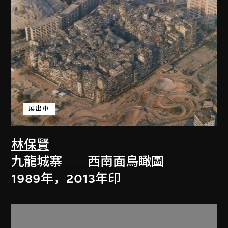
展出中
林保賢
九龍城寨──西南面鳥瞰圖
1989年，2013年印