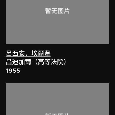
呂西安．埃爾韋
昌迪加爾（高等法院）
1955