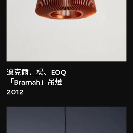
邁克爾．楊
、
EOQ
「Bramah」吊燈
2012