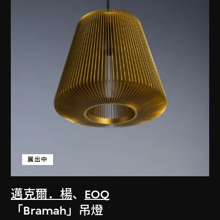
展出中
邁克爾．楊
、
EOQ
「Bramah」吊燈