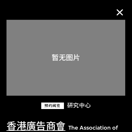
M+藏品
进一步筛选
搜索
关于M+藏品
研究中心
预约阅览
探索世界顶级的二十及二十一世纪视觉
文化藏品。
香港廣告商會
The Association of