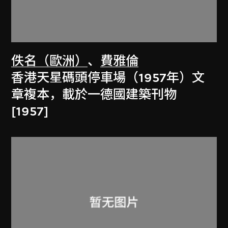
佚名（歐洲）
、
費雅倫
香港天星碼頭停車場（1957年）文
章複本，載於一德國建築刊物
[1957]