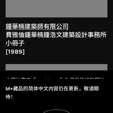
鍾華楠建築師有限公司
費雅倫鍾華楠鍾浩文建築設計事務所
小冊子
[1989]
本网站使用「Cookies」为你提供最好的网站
体验。
M+藏品的简体中文内容仍在更新，敬请期
了解更多
待！
显示更多