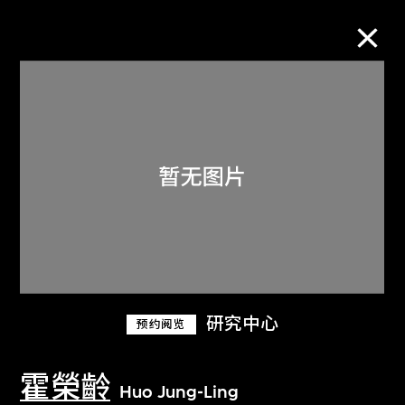
M+藏品
进一步筛选
搜索
关于M+藏品
研究中心
预约阅览
探索世界顶级的二十及二十一世纪视觉
文化藏品。
霍榮齡
Huo Jung-Ling