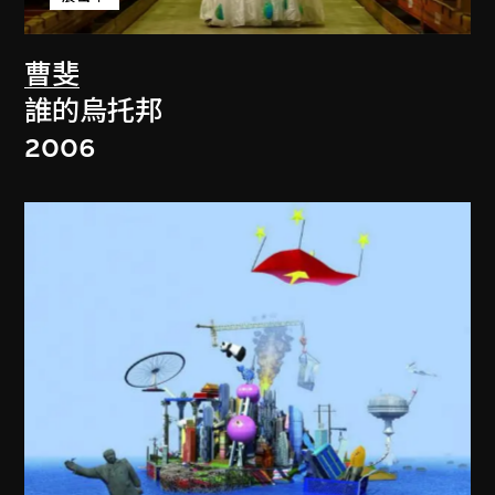
曹斐
誰的烏托邦
2006