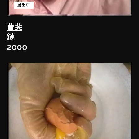
展出中
曹斐
鏈
2000