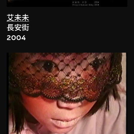
艾未未
長安街
2004