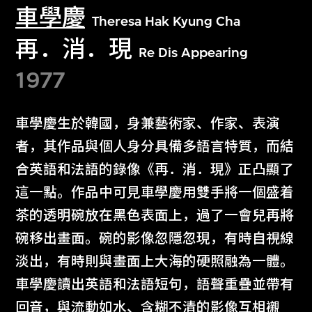
車學慶
Theresa Hak Kyung Cha
再．消．現
Re Dis Appearing
1977
車學慶生於韓國，身兼藝術家、作家、表演
者，其作品與個人身分具備多語言特質，而結
合英語和法語的錄像《再．消．現》正凸顯了
這一點。作品中可見車學慶用雙手將一個盛着
茶的透明碗放在黑色表面上，過了一會兒再將
碗移出畫面。碗的影像忽隱忽現，有時自視線
淡出，有時則與畫面上大海的硬照融為一體。
車學慶讀出英語和法語短句，語聲重疊並帶有
回音，與流動如水、含糊不清的影像互相襯