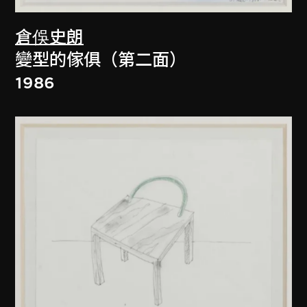
倉俁史朗
變型的傢俱（第二面）
1986