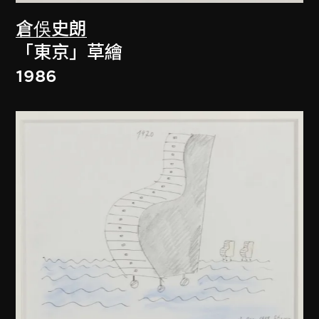
倉俁史朗
「東京」草繪
1986