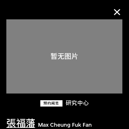
M+藏品
进一步筛选
搜索
关于M+藏品
研究中心
预约阅览
探索世界顶级的二十及二十一世纪视觉
文化藏品。
張福藩
Max Cheung Fuk Fan