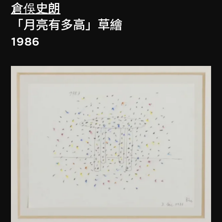
倉俁史朗
「月亮有多高」草繪
1986