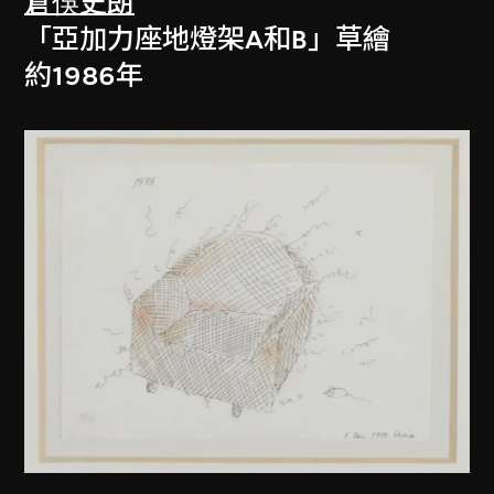
倉俁史朗
「亞加力座地燈架A和B」草繪
約1986年