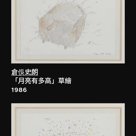
倉俁史朗
「月亮有多高」草繪
1986