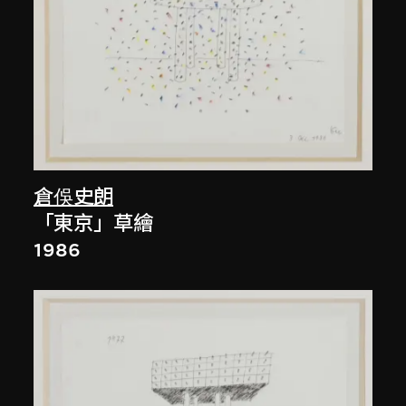
倉俁史朗
「東京」草繪
1986