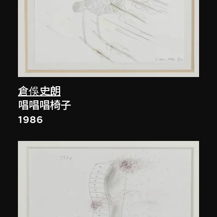
倉俁史朗
唱唱唱椅子
1986