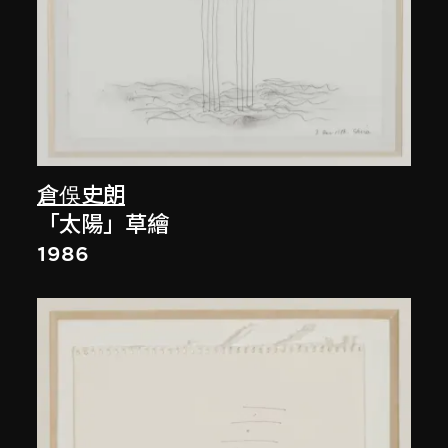
倉俁史朗
「太陽」草繪
1986