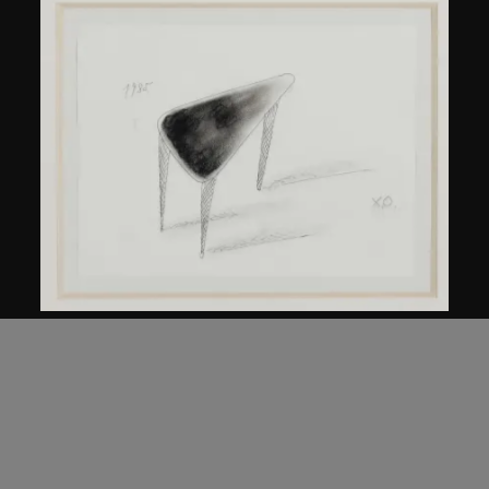
倉俁史朗
北緯45度的桌子
約1985年