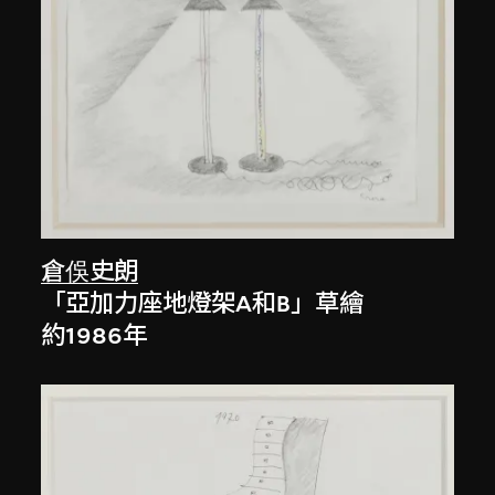
倉俁史朗
「亞加力座地燈架A和B」草繪
約1986年