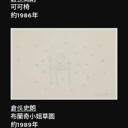
可可椅
約1986年
倉俁史朗
布蘭奇小姐草圖
約1989年