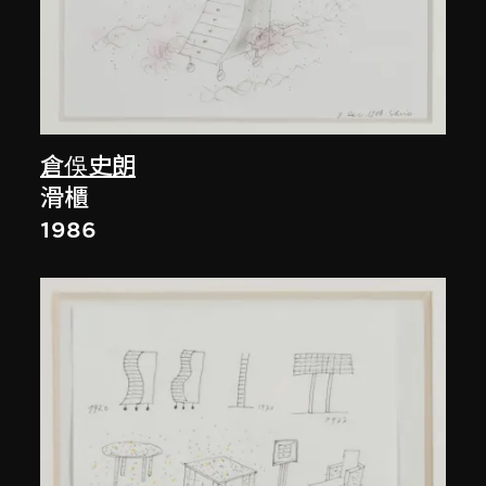
倉俁史朗
滑櫃
1986