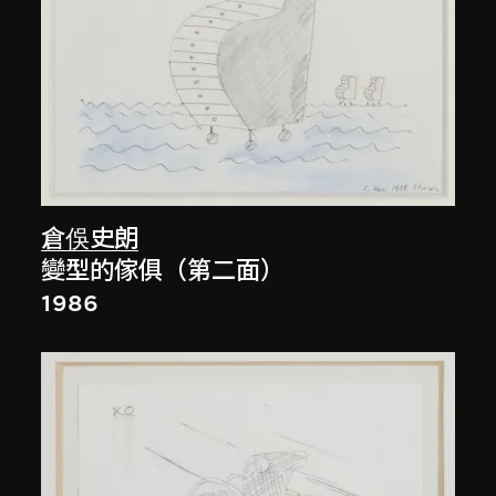
倉俁史朗
變型的傢俱（第二面）
1986