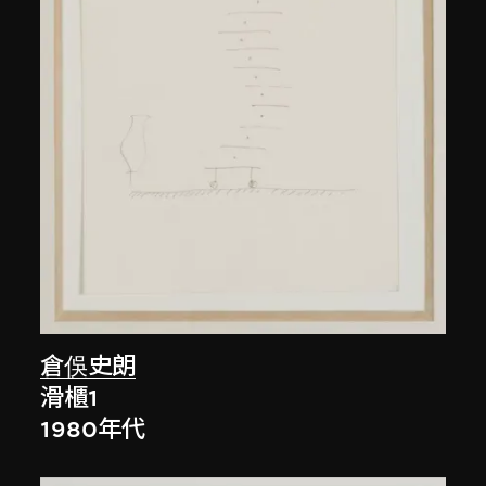
倉俁史朗
滑櫃1
1980年代