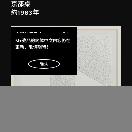
京都桌
約1983年
本网站使用「Cookies」为你
提供最好的网站体验。
M+藏品的简体中文内容仍在
了解更多
更新，敬请期待！
明白
确认
倉俁史朗
奈良桌