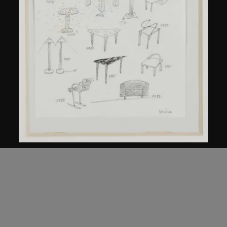
倉俁史朗
《作品集》草圖
約1986年