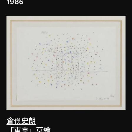
1986
倉俁史朗
「東京」草繪