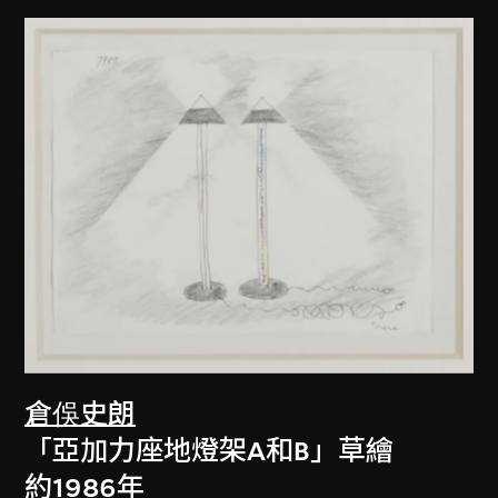
倉俁史朗
「亞加力座地燈架A和B」草繪
約1986年