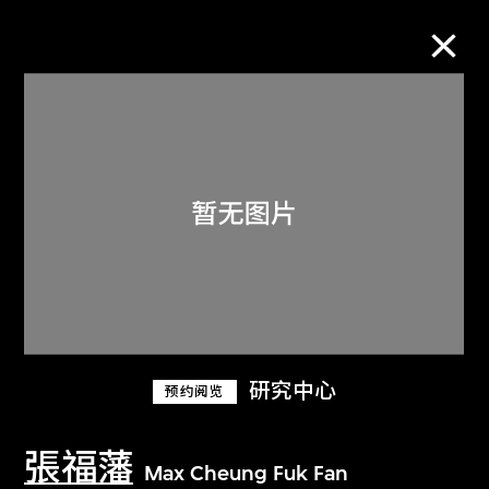
M+藏品
进一步筛选
搜索
关于M+藏品
研究中心
预约阅览
探索世界顶级的二十及二十一世纪视觉
文化藏品。
張福藩
Max Cheung Fuk Fan