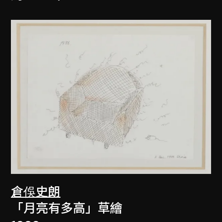
倉俁史朗
「月亮有多高」草繪