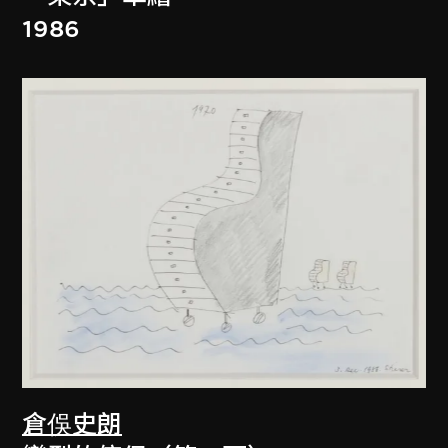
1986
倉俁史朗