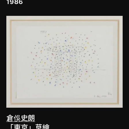
1986
倉俁史朗
「東京」草繪