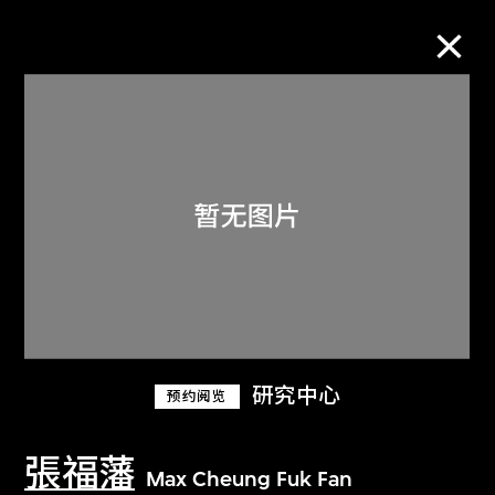
M+藏品
进一步筛选
搜索
关于M+藏品
研究中心
预约阅览
探索世界顶级的二十及二十一世纪视觉
文化藏品。
張福藩
Max Cheung Fuk Fan