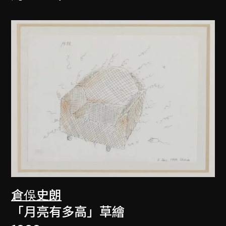
倉俁史朗
「月亮有多高」草繪