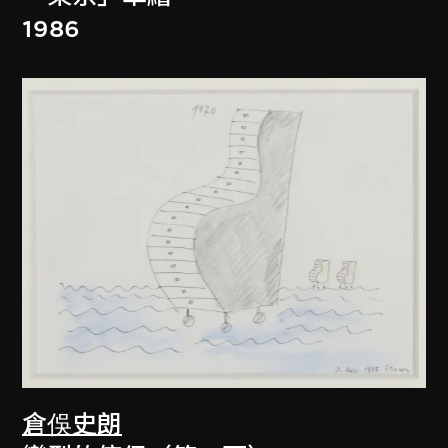
1986
倉俁史朗