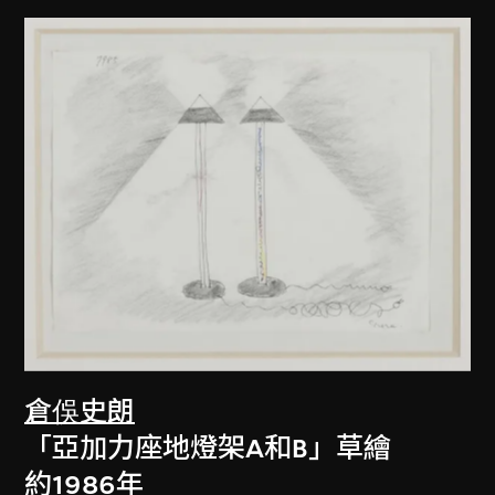
倉俁史朗
「亞加力座地燈架A和B」草繪
約1986年