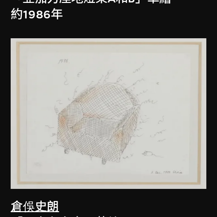
約1986年
倉俁史朗