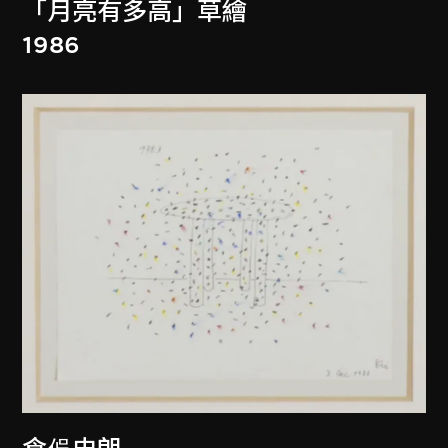
「月亮有多高」草繪
1986