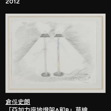
2012
倉俁史朗
「亞加力座地燈架A和B」草繪