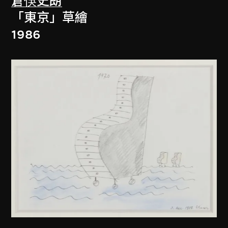
倉俁史朗
「東京」草繪
1986