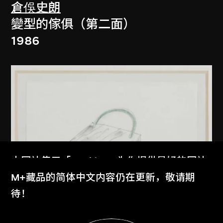
倉俁史朗
變型的傢俱（第二面）
1986
本网站使用「Cookies」为你提供最好的网站
体验。
M+藏品的简体中文内容仍在更新，敬请期
了解更多
待！
显示更多