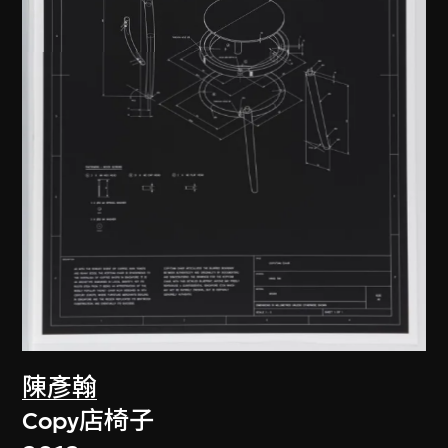
陳彥翰
Copy店椅子