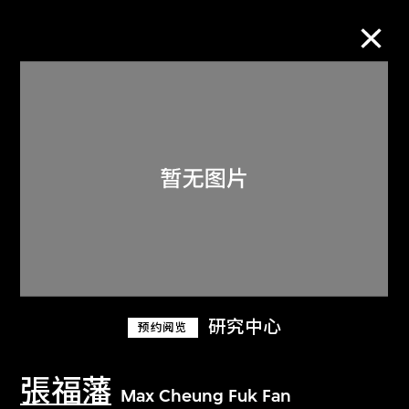
M+藏品
进一步筛选
搜索
关于M+藏品
研究中心
预约阅览
探索世界顶级的二十及二十一世纪视觉
文化藏品。
張福藩
Max Cheung Fuk Fan