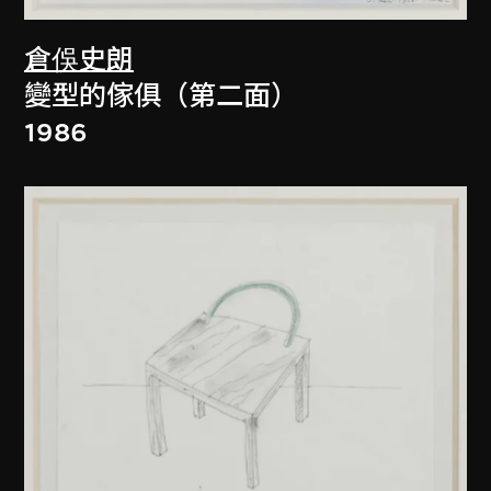
倉俁史朗
變型的傢俱（第二面）
1986