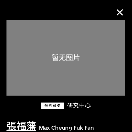
M+藏品
进一步筛选
搜索
关于M+藏品
研究中心
预约阅览
探索世界顶级的二十及二十一世纪视觉
文化藏品。
張福藩
Max Cheung Fuk Fan