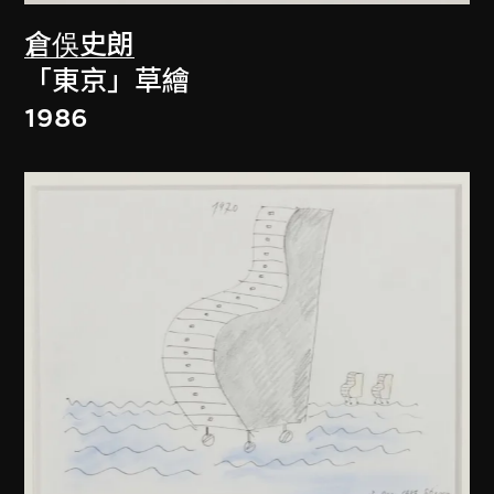
倉俁史朗
「東京」草繪
1986