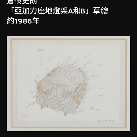
倉俁史朗
「亞加力座地燈架A和B」草繪
約1986年