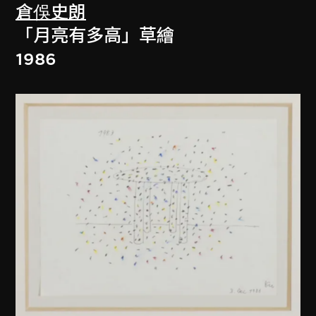
倉俁史朗
「月亮有多高」草繪
1986