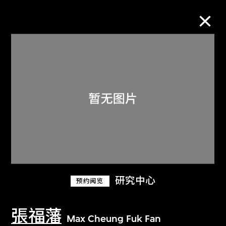
M+藏品
进一步筛选
搜索
关于M+藏品
研究中心
预约阅览
探索世界顶级的二十及二十一世纪视觉
文化藏品。
張福藩
Max Cheung Fuk Fan