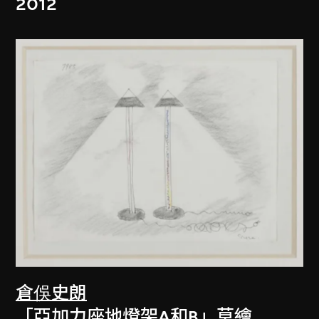
2012
倉俁史朗
「亞加力座地燈架A和B」草繪