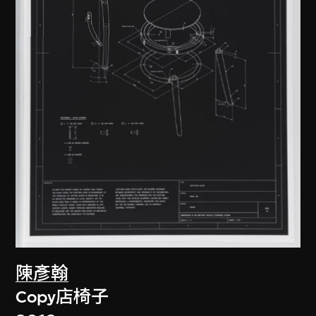
陳彥翰
Copy店椅子