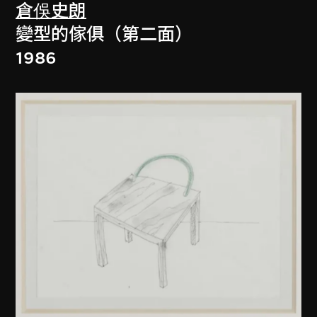
倉俁史朗
變型的傢俱（第二面）
1986