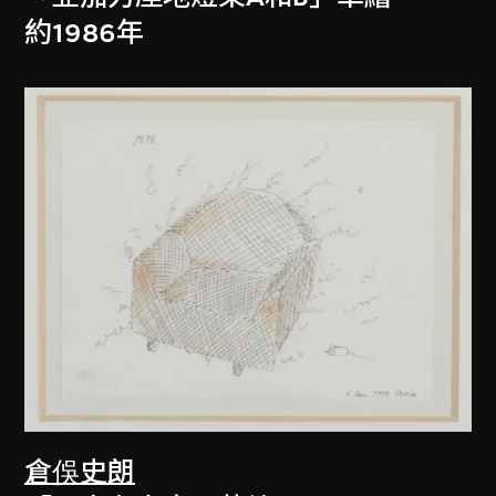
約1986年
倉俁史朗