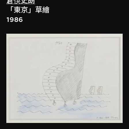
倉俁史朗
「東京」草繪
1986