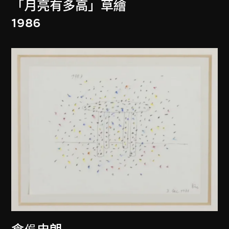
「月亮有多高」草繪
1986