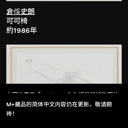
倉俁史朗
可可椅
約1986年
本网站使用「Cookies」为你提供最好的网站
体验。
M+藏品的简体中文内容仍在更新，敬请期
了解更多
待！