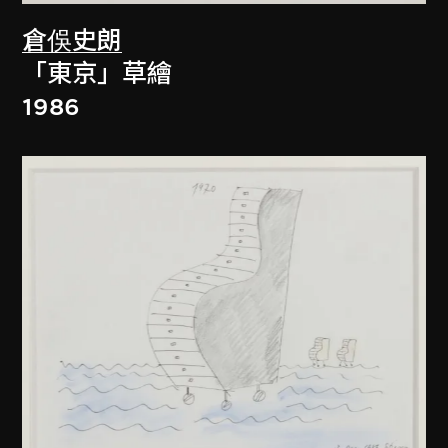
倉俁史朗
「東京」草繪
1986