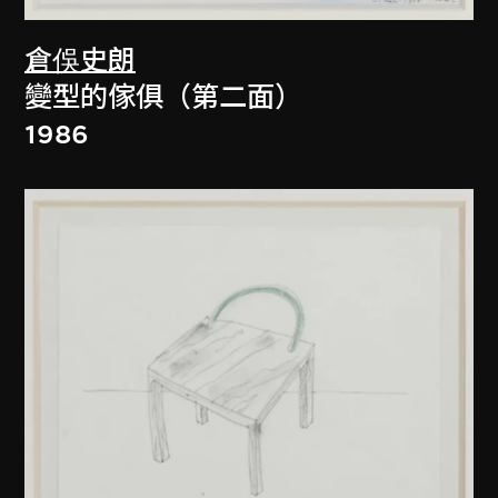
倉俁史朗
變型的傢俱（第二面）
1986