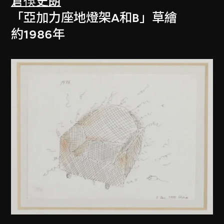
倉俁史朗
「亞加力座地燈架A和B」草繪
約1986年