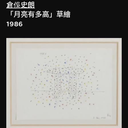
倉俁史朗
「月亮有多高」草繪
1986