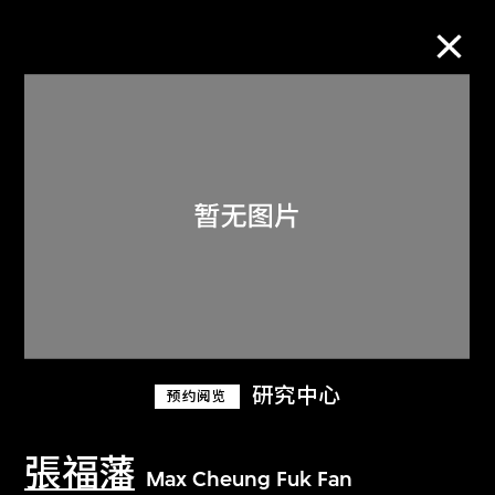
M+藏品
进一步筛选
搜索
关于M+藏品
研究中心
预约阅览
探索世界顶级的二十及二十一世纪视觉
文化藏品。
張福藩
Max Cheung Fuk Fan