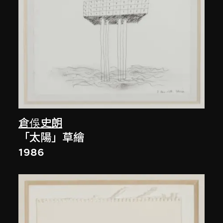
倉俁史朗
「太陽」草繪
1986