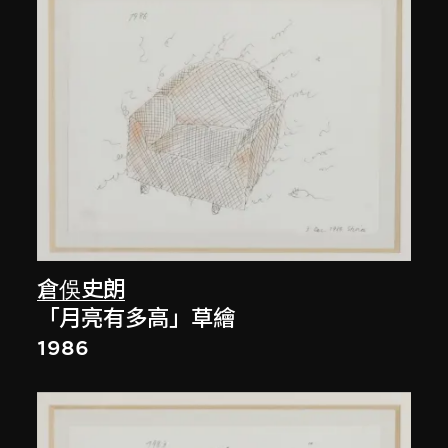
倉俁史朗
「月亮有多高」草繪
1986