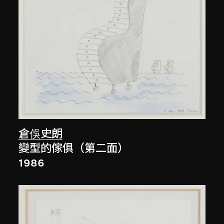
倉俁史朗
變型的傢俱（第二面）
1986