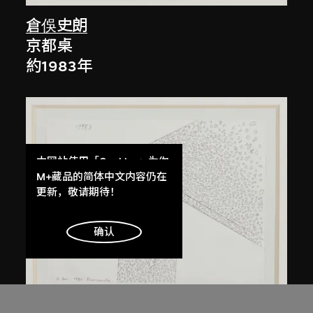
倉俁史朗
京都桌
約1983年
本网站使用「Cookies」为你
提供最好的网站体验。
M+藏品的简体中文内容仍在
了解更多
更新，敬请期待！
明白
确认