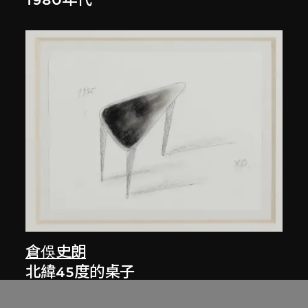
1980年代
倉俁史朗
北緯45度的桌子
約1985年