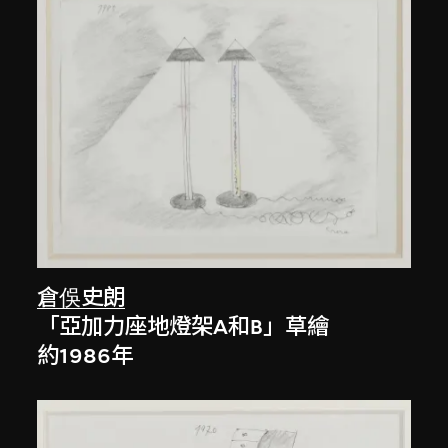
倉俁史朗
「亞加力座地燈架A和B」草繪
約1986年