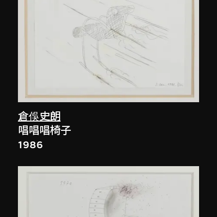
倉俁史朗
唱唱唱椅子
1986