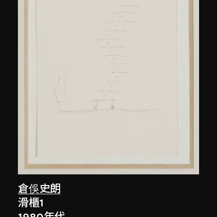
倉俁史朗
滑櫃1