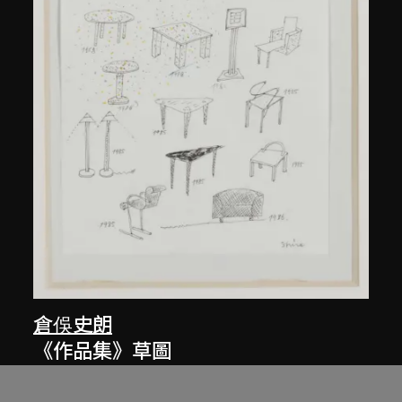
倉俁史朗
《作品集》草圖
約1986年