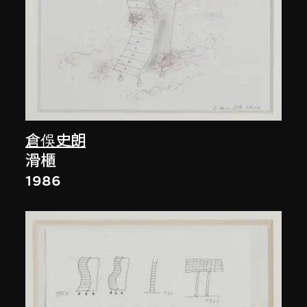
倉俁史朗
滑櫃
1986