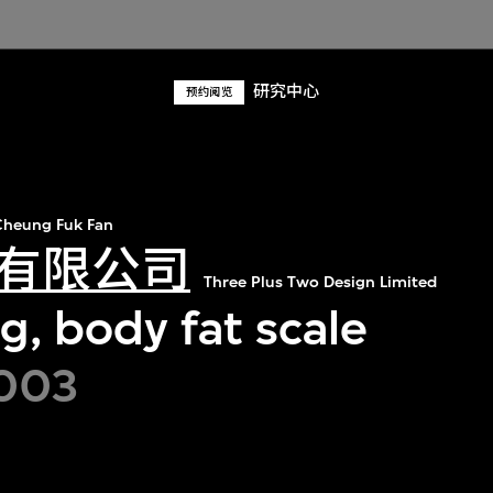
研究中心
预约阅览
heung Fuk Fan
有限公司
Three Plus Two Design Limited
g, body fat scale
2003