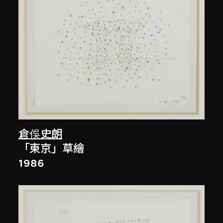
倉俁史朗
「東京」草繪
1986