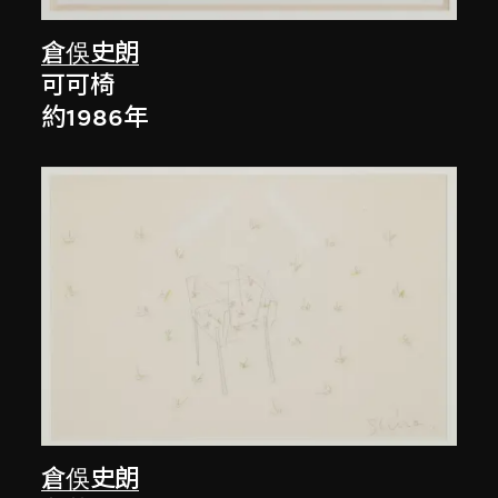
倉俁史朗
可可椅
約1986年
倉俁史朗