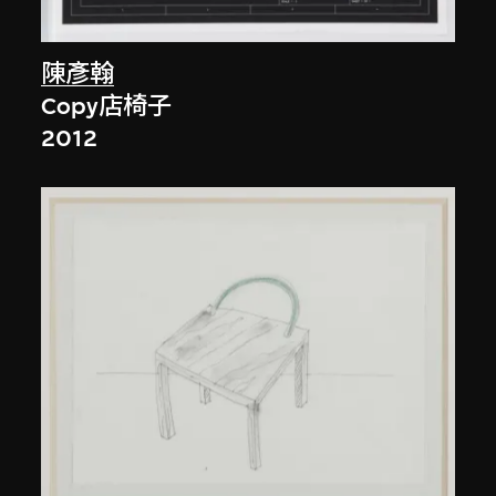
陳彥翰
Copy店椅子
2012