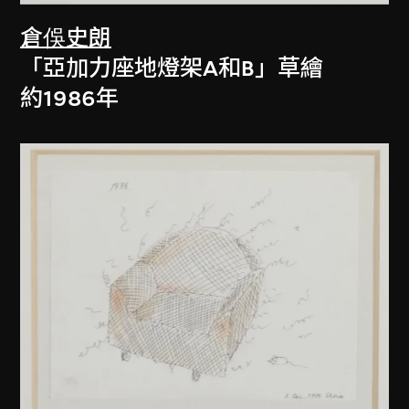
倉俁史朗
「亞加力座地燈架A和B」草繪
約1986年