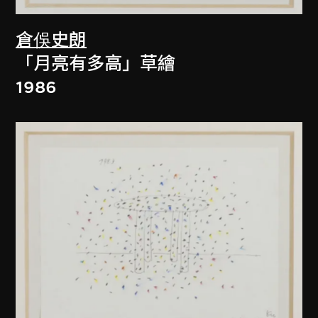
倉俁史朗
「月亮有多高」草繪
1986