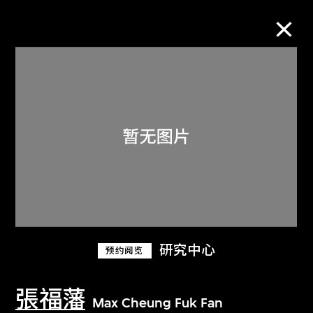
M+藏品
进一步筛选
搜索
关于M+藏品
研究中心
预约阅览
探索世界顶级的二十及二十一世纪视觉
文化藏品。
張福藩
Max Cheung Fuk Fan