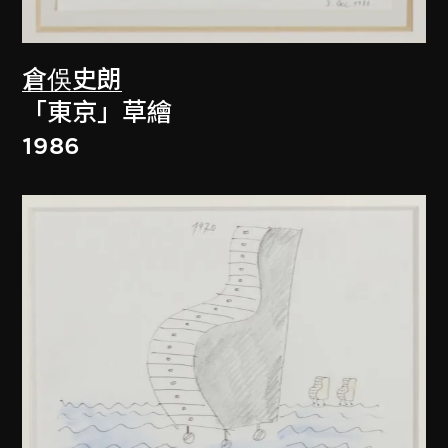
倉俁史朗
「東京」草繪
1986