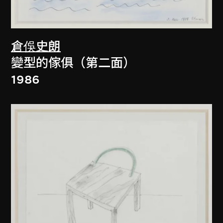
倉俁史朗
變型的傢俱（第二面）
1986