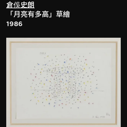
倉俁史朗
「月亮有多高」草繪
1986