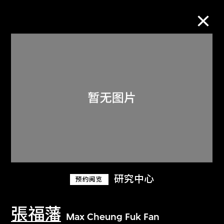
M+藏品
进一步筛选
搜索
关于M+藏品
研究中心
预约阅览
探索世界顶级的二十及二十一世纪视觉
文化藏品。
張福藩
Max Cheung Fuk Fan