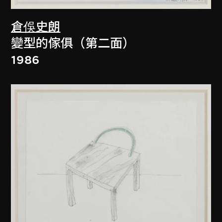
倉俁史朗
變型的傢俱（第二面）
1986