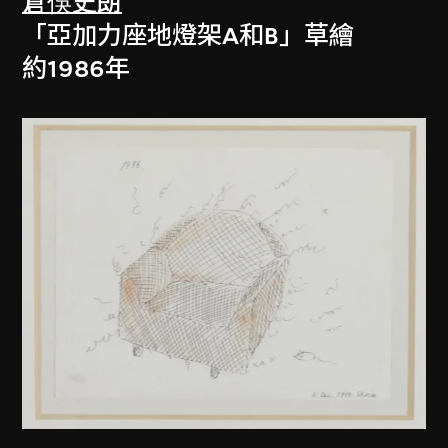
倉俁史朗
「亞加力座地燈架A和B」草繪
約1986年