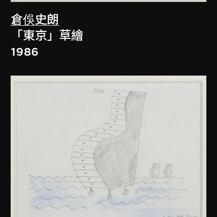
倉俁史朗
「東京」草繪
1986