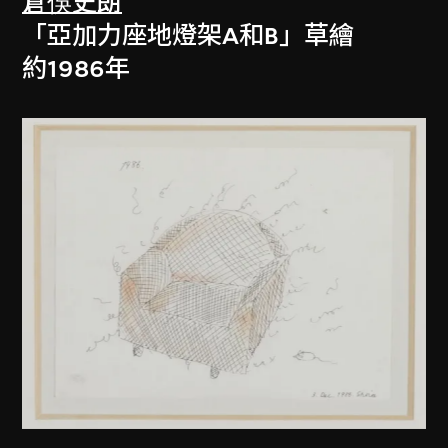
倉俁史朗
「亞加力座地燈架A和B」草繪
約1986年