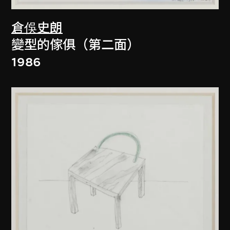
倉俁史朗
變型的傢俱（第二面）
1986