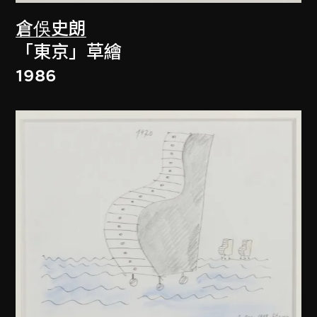
倉俁史朗
「東京」草繪
1986