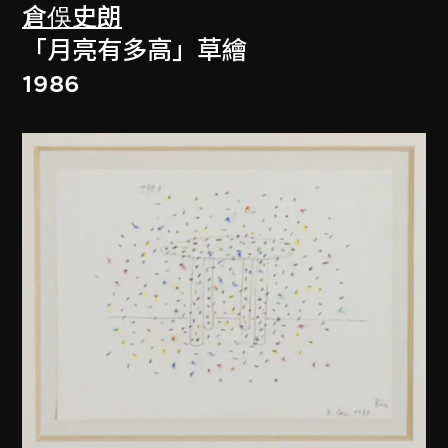
倉俁史朗
「月亮有多高」草繪
1986