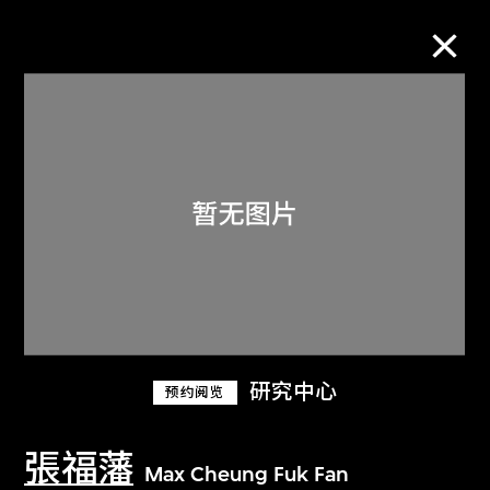
M+藏品
进一步筛选
搜索
关于M+藏品
研究中心
预约阅览
探索世界顶级的二十及二十一世纪视觉
文化藏品。
張福藩
Max Cheung Fuk Fan