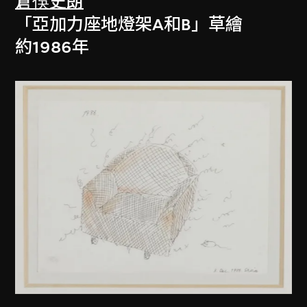
倉俁史朗
「亞加力座地燈架A和B」草繪
約1986年