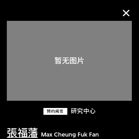
M+藏品
进一步筛选
搜索
关于M+藏品
研究中心
预约阅览
探索世界顶级的二十及二十一世纪视觉
文化藏品。
張福藩
Max Cheung Fuk Fan