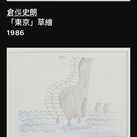
倉俁史朗
「東京」草繪
1986