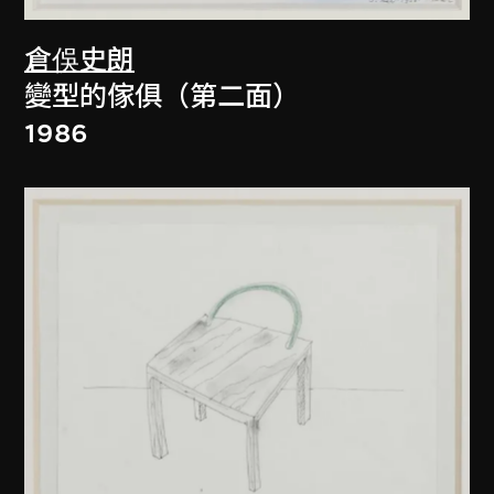
倉俁史朗
變型的傢俱（第二面）
1986