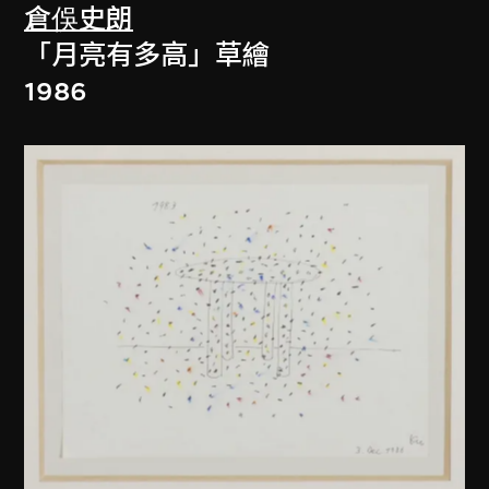
倉俁史朗
「月亮有多高」草繪
1986