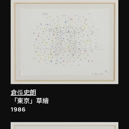
倉俁史朗
「東京」草繪
1986