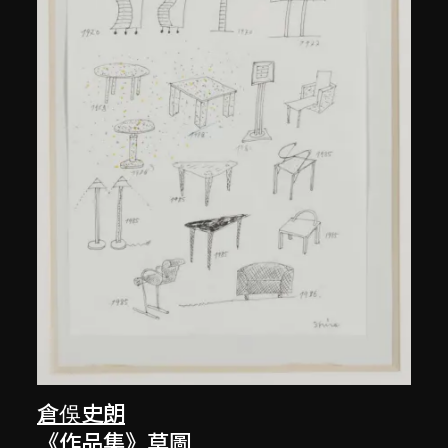
倉俁史朗
《作品集》草圖