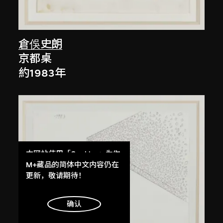
倉俁史朗
京都桌
約1983年
本网站使用「Cookies」为你
提供最好的网站体验。
M+藏品的简体中文内容仍在
了解更多
更新，敬请期待！
明白
确认