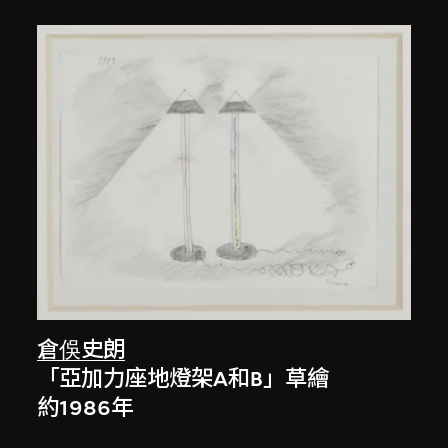
倉俁史朗
「亞加力座地燈架A和B」草繪
約1986年