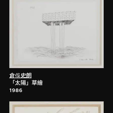
倉俁史朗
「太陽」草繪
1986