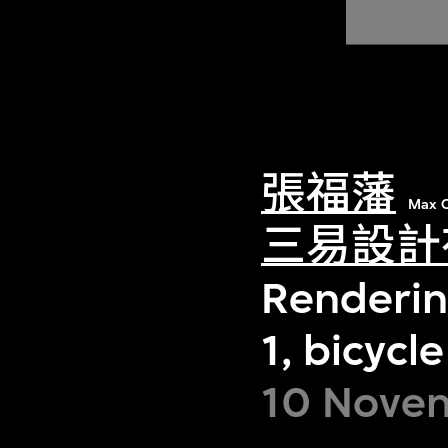
張福藩
Max C
三易設計
Renderin
1, bicyc
10 Novem