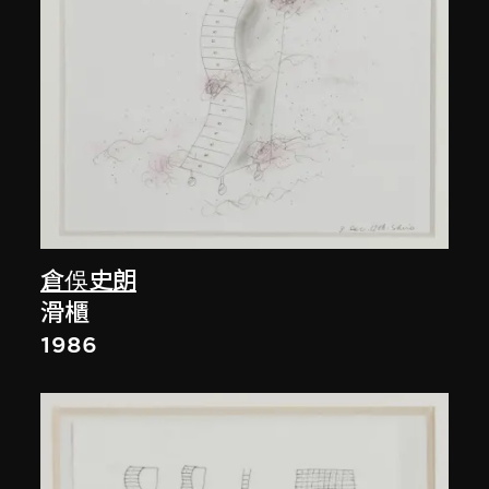
倉俁史朗
滑櫃
1986