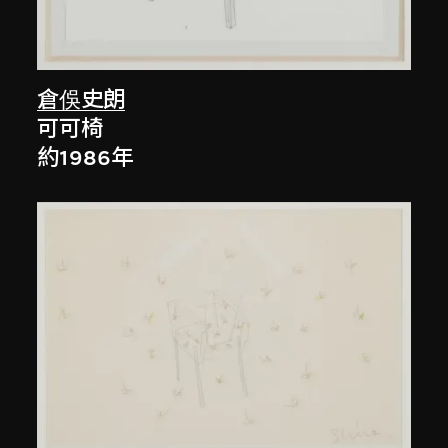
倉俁史朗
可可椅
約1986年