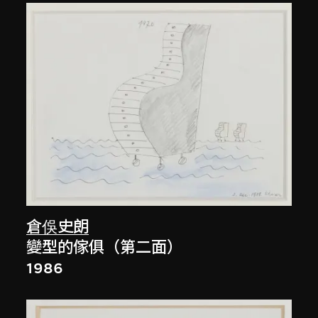
倉俁史朗
變型的傢俱（第二面）
1986