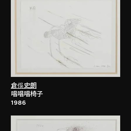
倉俁史朗
唱唱唱椅子
1986