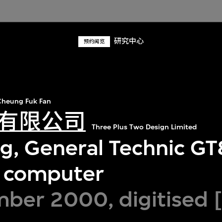
研究中心
预约阅览
heung Fuk Fan
有限公司
Three Plus Two Design Limited
g, General Technic G
le computer
ber 2000, digitised 