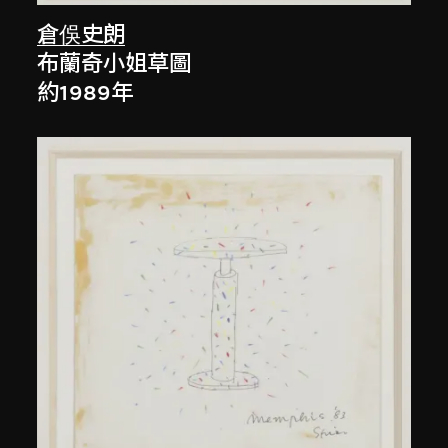
倉俁史朗
布蘭奇小姐草圖
約1989年