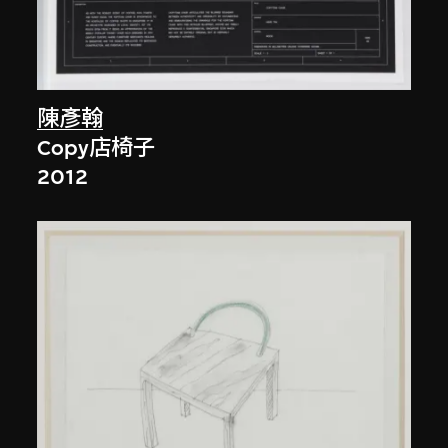
陳彥翰
Copy店椅子
2012