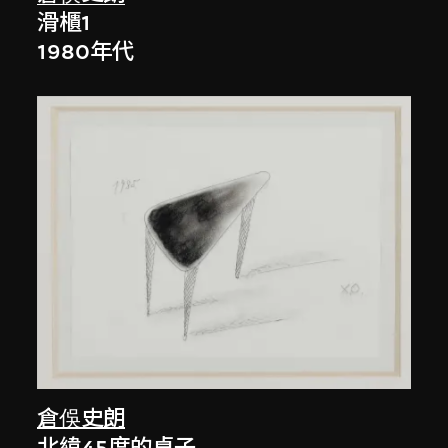
滑櫃1
1980年代
倉俁史朗
北緯45度的桌子