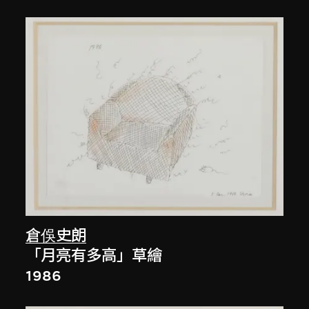
倉俁史朗
「月亮有多高」草繪
1986