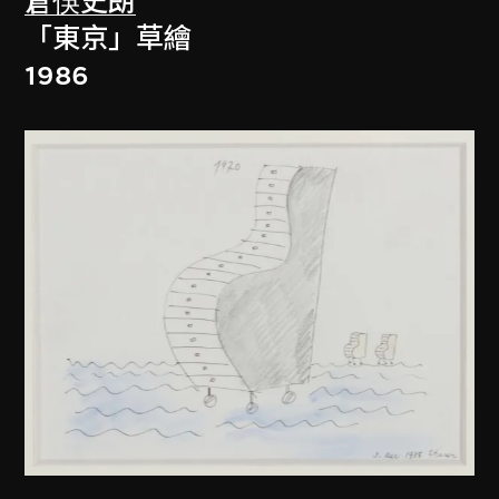
倉俁史朗
「東京」草繪
1986