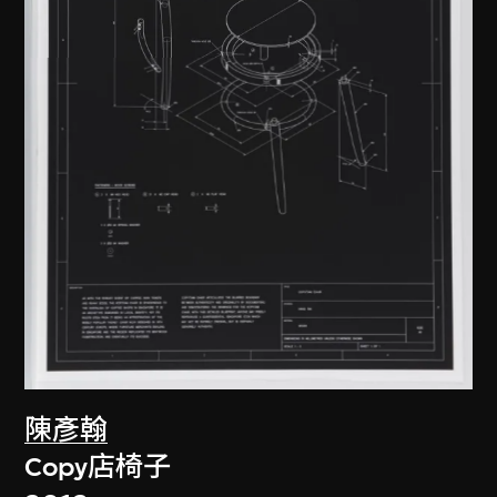
陳彥翰
Copy店椅子