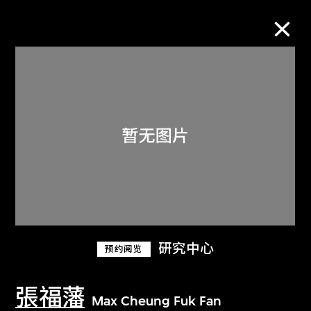
M+藏品
进一步筛选
搜索
关于M+藏品
研究中心
预约阅览
探索世界顶级的二十及二十一世纪视觉
文化藏品。
張福藩
Max Cheung Fuk Fan