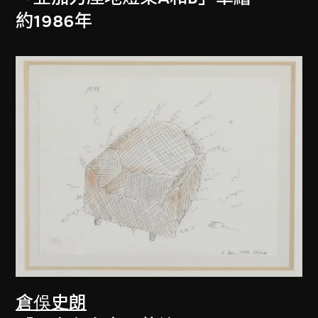
約1986年
倉俁史朗