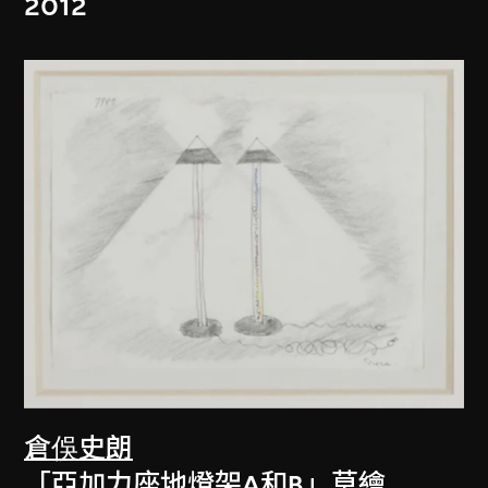
2012
倉俁史朗
「亞加力座地燈架A和B」草繪