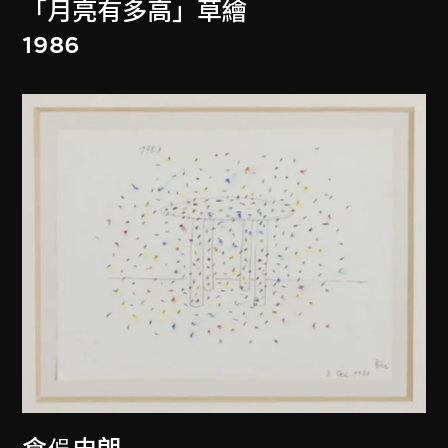
「月亮有多高」草繪
1986