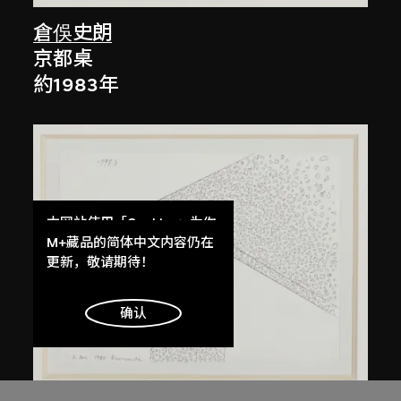
倉俁史朗
京都桌
約1983年
本网站使用「Cookies」为你
提供最好的网站体验。
M+藏品的简体中文内容仍在
了解更多
更新，敬请期待！
明白
确认