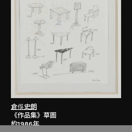
倉俁史朗
《作品集》草圖
約1986年