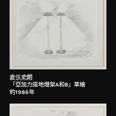
倉俁史朗
「亞加力座地燈架A和B」草繪
約1986年