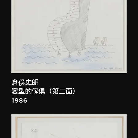
倉俁史朗
變型的傢俱（第二面）
1986