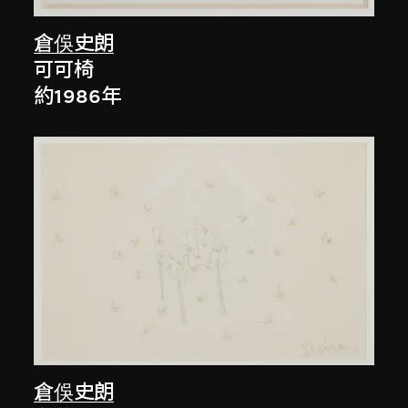
倉俁史朗
可可椅
約1986年
倉俁史朗