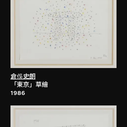
倉俁史朗
「東京」草繪
1986