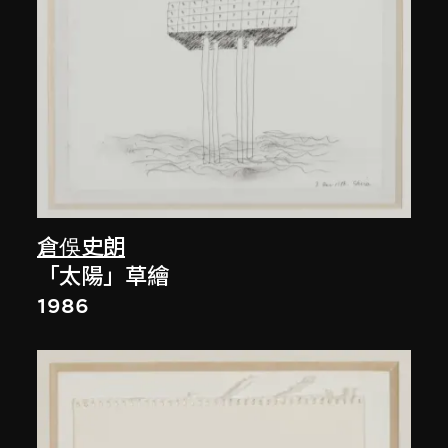
倉俁史朗
「太陽」草繪
1986