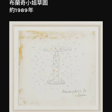
布蘭奇小姐草圖
約1989年