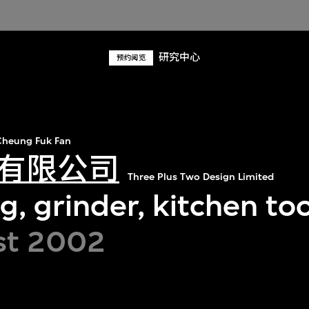
研究中心
预约阅览
heung Fuk Fan
有限公司
Three Plus Two Design Limited
, grinder, kitchen too
st 2002