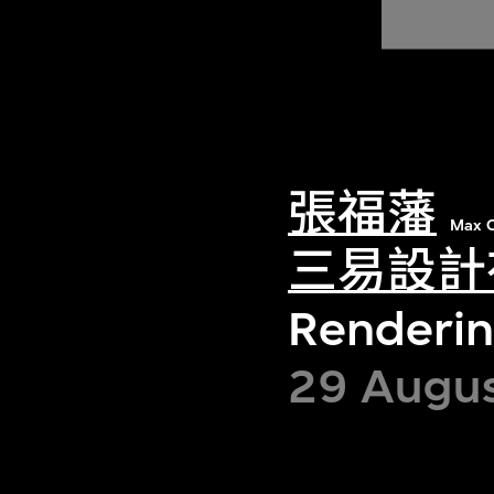
張福藩
Max C
三易設計
Rendering
29 Augu