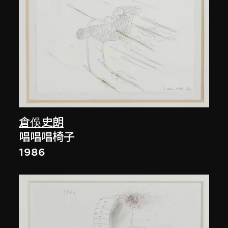
倉俁史朗
唱唱唱椅子
1986