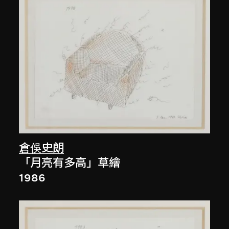
倉俁史朗
「月亮有多高」草繪
1986