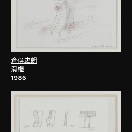
倉俁史朗
滑櫃
1986