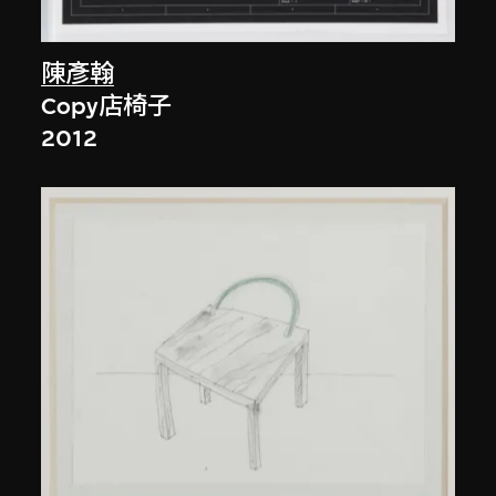
陳彥翰
Copy店椅子
2012