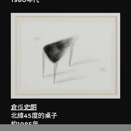
1980年代
倉俁史朗
北緯45度的桌子
約1985年