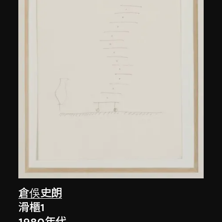
倉俁史朗
滑櫃1