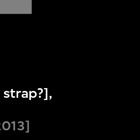
 strap?],
2013]