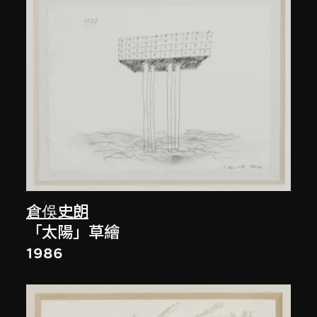
倉俁史朗
「太陽」草繪
1986