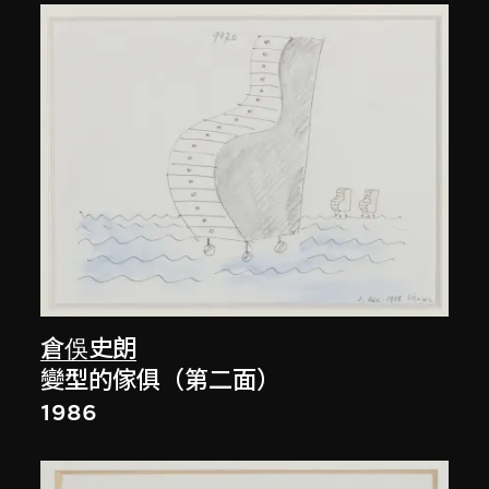
倉俁史朗
變型的傢俱（第二面）
1986