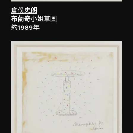
倉俁史朗
布蘭奇小姐草圖
約1989年