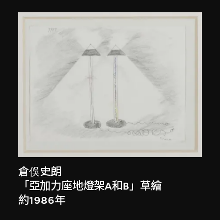
倉俁史朗
「亞加力座地燈架A和B」草繪
約1986年