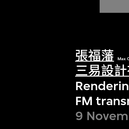
張福藩
Max C
三易設計
Rendering
FM trans
9 Novemb