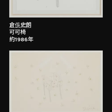
倉俁史朗
可可椅
約1986年