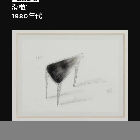
滑櫃1
1980年代
倉俁史朗
北緯45度的桌子