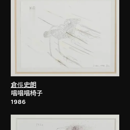
倉俁史朗
唱唱唱椅子
1986