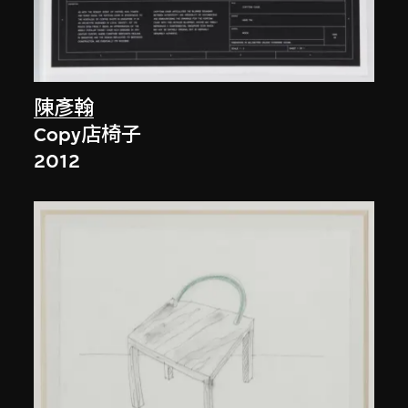
陳彥翰
Copy店椅子
2012