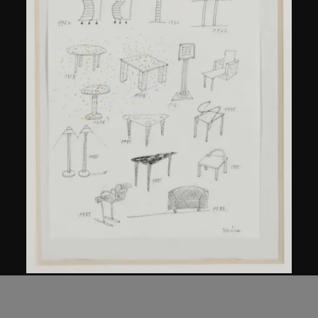
倉俁史朗
《作品集》草圖