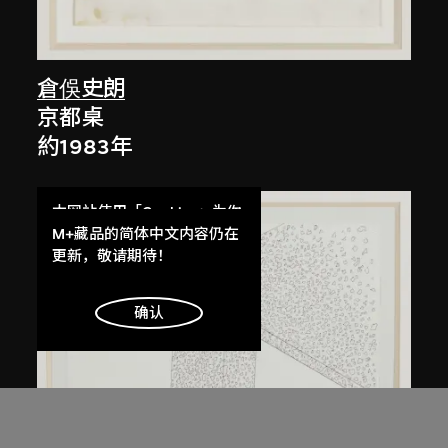
倉俁史朗
京都桌
約1983年
本网站使用「Cookies」为你
提供最好的网站体验。
M+藏品的简体中文内容仍在
了解更多
更新，敬请期待！
明白
确认