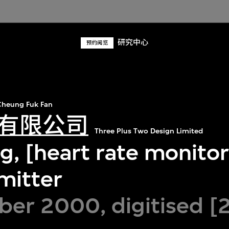
研究中心
预约阅览
heung Fuk Fan
有限公司
Three Plus Two Design Limited
, [heart rate monitor
mitter
er 2000, digitised [