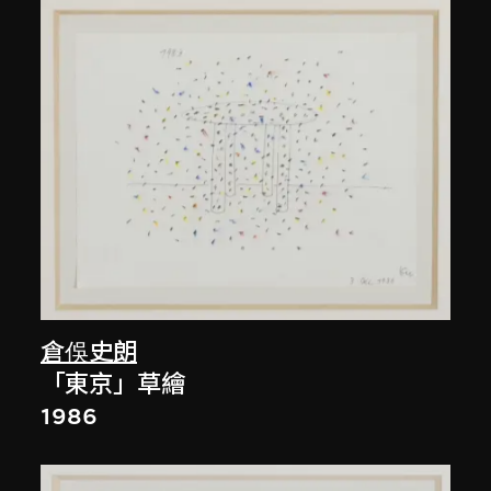
倉俁史朗
「東京」草繪
1986