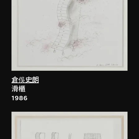
倉俁史朗
滑櫃
1986