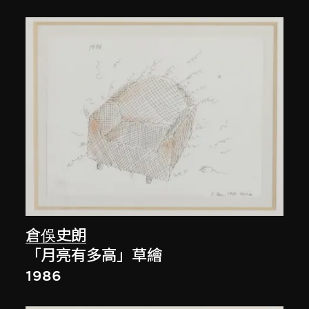
倉俁史朗
「月亮有多高」草繪
1986