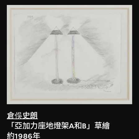
倉俁史朗
「亞加力座地燈架A和B」草繪
約1986年