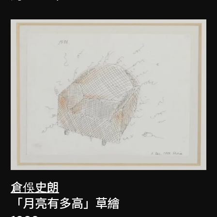
倉俁史朗
「月亮有多高」草繪