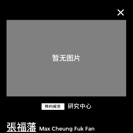
M+藏品
进一步筛选
搜索
关于M+藏品
研究中心
预约阅览
探索世界顶级的二十及二十一世纪视觉
文化藏品。
張福藩
Max Cheung Fuk Fan