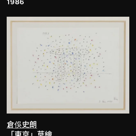
1986
倉俁史朗
「東京」草繪