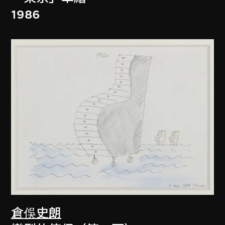
1986
倉俁史朗